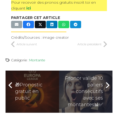
Pour recevoir des pronos gratuits inscrit toi en
cliquant
ici
PARTAGER CET ARTICLE
———————————————
Crédits/Sources : image creator
Article suivant
Article précédent
Catégorie :
Montante
Pronor valide 10
🎁Pronostic
paliers
gratuit en
consécutifs
public
avec ses
montantes📊✅