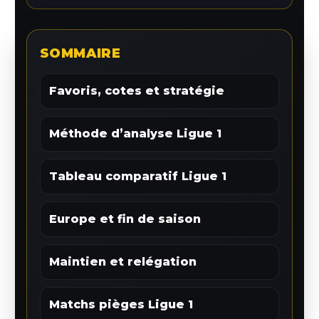
SOMMAIRE
Favoris, cotes et stratégie
Méthode d’analyse Ligue 1
Tableau comparatif Ligue 1
Europe et fin de saison
Maintien et relégation
Matchs pièges Ligue 1