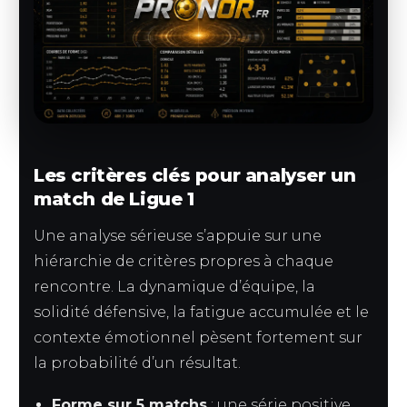
Les critères clés pour analyser un
match de Ligue 1
Une analyse sérieuse s’appuie sur une
hiérarchie de critères propres à chaque
rencontre. La dynamique d’équipe, la
solidité défensive, la fatigue accumulée et le
contexte émotionnel pèsent fortement sur
la probabilité d’un résultat.
Forme sur 5 matchs
: une série positive