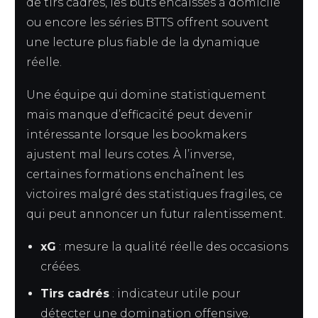
de tirs cadrés, les buts encaissés à domicile
ou encore les séries BTTS offrent souvent
une lecture plus fiable de la dynamique
réelle.
Une équipe qui domine statistiquement
mais manque d’efficacité peut devenir
intéressante lorsque les bookmakers
ajustent mal leurs cotes. À l’inverse,
certaines formations enchaînent les
victoires malgré des statistiques fragiles, ce
qui peut annoncer un futur ralentissement.
xG
: mesure la qualité réelle des occasions
créées.
Tirs cadrés
: indicateur utile pour
détecter une domination offensive.