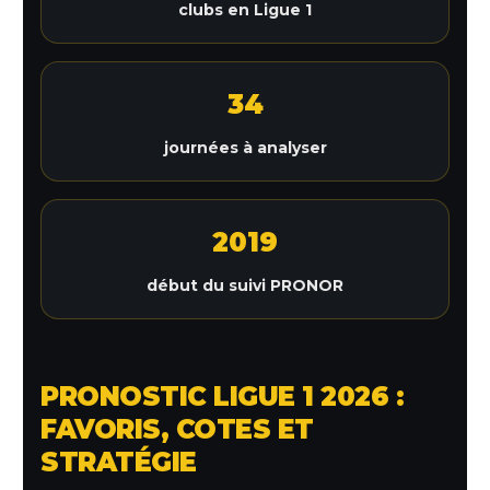
clubs en Ligue 1
34
journées à analyser
2019
début du suivi PRONOR
PRONOSTIC LIGUE 1 2026 :
FAVORIS, COTES ET
STRATÉGIE