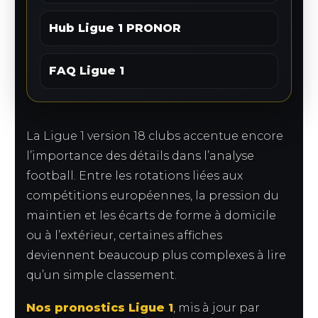
Hub Ligue 1 PRONOR
FAQ Ligue 1
La Ligue 1 version 18 clubs accentue encore
l’importance des détails dans l’analyse
football. Entre les rotations liées aux
compétitions européennes, la pression du
maintien et les écarts de forme à domicile
ou à l’extérieur, certaines affiches
deviennent beaucoup plus complexes à lire
qu’un simple classement.
Nos pronostics Ligue 1
, mis à jour par