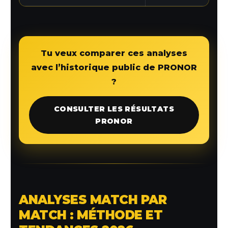
Tu veux comparer ces analyses
avec l’historique public de PRONOR
?
CONSULTER LES RÉSULTATS
PRONOR
ANALYSES MATCH PAR
MATCH : MÉTHODE ET