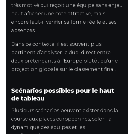
très motivé qui reçoit une équipe sans enjeu
peut afficher une cote attractive, mais
encore faut-il vérifier sa forme réelle et ses
absences.
Dans ce contexte, il est souvent plus
pertinent d’analyser le duel direct entre
deux prétendants à l’Europe plutôt qu’une
projection globale sur le classement final.
Scénarios possibles pour le haut
de tableau
Plusieurs scénarios peuvent exister dans la
course aux places européennes, selon la
dynamique des équipes et les