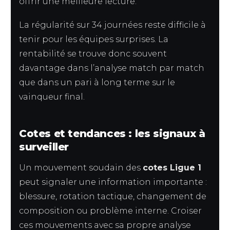
offrir une meilleure lecture.
La régularité sur 34 journées reste difficile à
tenir pour les équipes surprises. La
rentabilité se trouve donc souvent
davantage dans l’analyse match par match
que dans un pari à long terme sur le
vainqueur final.
Cotes et tendances : les signaux à
surveiller
Un mouvement soudain des
cotes Ligue 1
peut signaler une information importante :
blessure, rotation tactique, changement de
composition ou problème interne. Croiser
ces mouvements avec sa propre analyse