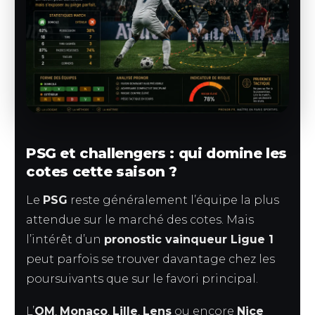
PSG et challengers : qui domine les
cotes cette saison ?
Le
PSG
reste généralement l’équipe la plus
attendue sur le marché des cotes. Mais
l’intérêt d’un
pronostic vainqueur Ligue 1
peut parfois se trouver davantage chez les
poursuivants que sur le favori principal.
L’
OM
,
Monaco
,
Lille
,
Lens
ou encore
Nice