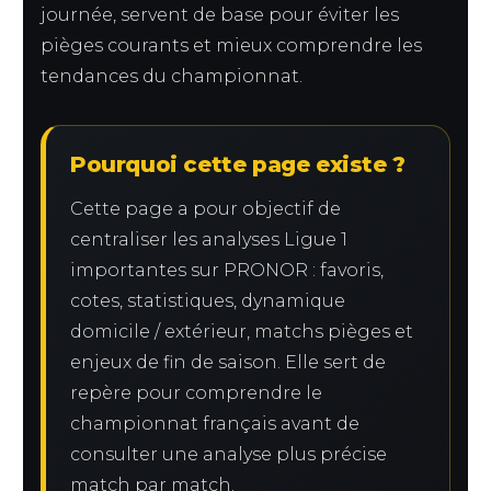
journée, servent de base pour éviter les
pièges courants et mieux comprendre les
tendances du championnat.
Pourquoi cette page existe ?
Cette page a pour objectif de
centraliser les analyses Ligue 1
importantes sur PRONOR : favoris,
cotes, statistiques, dynamique
domicile / extérieur, matchs pièges et
enjeux de fin de saison. Elle sert de
repère pour comprendre le
championnat français avant de
consulter une analyse plus précise
match par match.