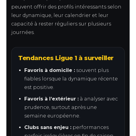
peuvent offrir des profils intéressants selon
leur dynamique, leur calendrier et leur
capacité à rester réguliers sur plusieurs
journées.
Tendances Ligue 1 à surveiller
Favoris à domicile :
souvent plus
fiables lorsque la dynamique récente
est positive.
Favoris à l’extérieur :
à analyser avec
prudence, surtout après une
semaine européenne.
Clubs sans enjeu :
performances
parfois irrégulières en fin de saison.