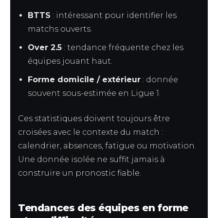
BTTS
: intéressant pour identifier les
matchs ouverts.
Over 2.5
: tendance fréquente chez les
équipes jouant haut.
Forme domicile / extérieur
: donnée
souvent sous-estimée en Ligue 1.
Ces statistiques doivent toujours être
croisées avec le contexte du match :
calendrier, absences, fatigue ou motivation.
Une donnée isolée ne suffit jamais à
construire un pronostic fiable.
Tendances des équipes en forme