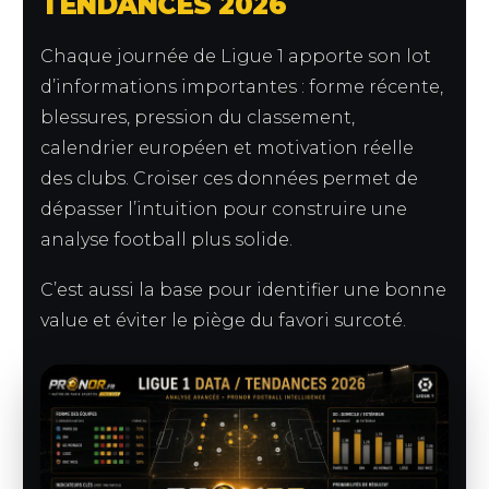
TENDANCES 2026
Chaque journée de Ligue 1 apporte son lot
d’informations importantes : forme récente,
blessures, pression du classement,
calendrier européen et motivation réelle
des clubs. Croiser ces données permet de
dépasser l’intuition pour construire une
analyse football plus solide.
C’est aussi la base pour identifier une bonne
value et éviter le piège du favori surcoté.