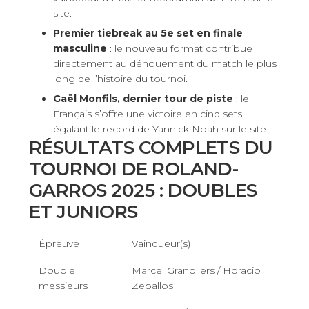
site.
Premier tiebreak au 5e set en finale
masculine
: le nouveau format contribue
directement au dénouement du match le plus
long de l’histoire du tournoi.
Gaël Monfils, dernier tour de piste
: le
Français s’offre une victoire en cinq sets,
égalant le record de Yannick Noah sur le site.
RÉSULTATS COMPLETS DU
TOURNOI DE ROLAND-
GARROS 2025 : DOUBLES
ET JUNIORS
Épreuve
Vainqueur(s)
Double
Marcel Granollers / Horacio
messieurs
Zeballos