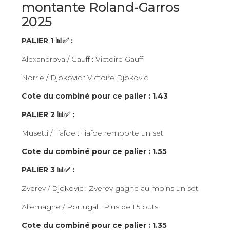
montante Roland-Garros
2025
PALIER 1 📊✅ :
Alexandrova / Gauff : Victoire Gauff
Norrie / Djokovic : Victoire Djokovic
Cote du combiné pour ce palier : 1.43
PALIER 2 📊✅ :
Musetti / Tiafoe : Tiafoe remporte un set
Cote du combiné pour ce palier : 1.55
PALIER 3 📊✅ :
Zverev / Djokovic : Zverev gagne au moins un set
Allemagne / Portugal : Plus de 1.5 buts
Cote du combiné pour ce palier : 1.35