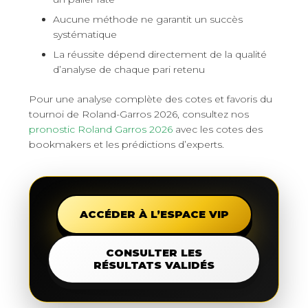
Aucune méthode ne garantit un succès
systématique
La réussite dépend directement de la qualité
d’analyse de chaque pari retenu
Pour une analyse complète des cotes et favoris du
tournoi de Roland-Garros 2026, consultez nos
pronostic Roland Garros 2026
avec les cotes des
bookmakers et les prédictions d’experts.
ACCÉDER À L’ESPACE VIP
CONSULTER LES
RÉSULTATS VALIDÉS