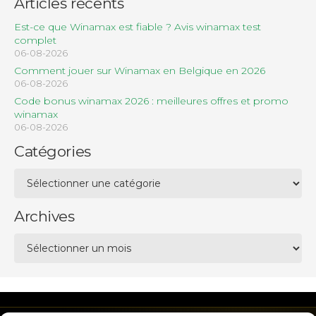
Articles récents
Est-ce que Winamax est fiable ? Avis winamax test
complet
06-08-2026
Comment jouer sur Winamax en Belgique en 2026
06-08-2026
Code bonus winamax 2026 : meilleures offres et promo
winamax
06-08-2026
Catégories
Catégories
Archives
Archives