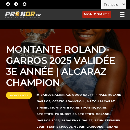
MON COMPTE
MONTANTE ROLAND-
GARROS 2025 VALIDÉE
3E ANNÉE | ALCARAZ
CHAMPION
CARLOS ALCARAZ
,
COCO GAUFF
,
FINALE ROLAND-
MONTANTE
GARROS
,
GESTION BANKROLL
,
MATCH ALCARAZ
SINNER
,
MONTANTE PARIS SPORTIF
,
PARIS
SPORTIFS
,
PRONOSTICS SPORTIFS
,
ROLAND-
GARROS 2025
,
SABALENKA GAUFF
,
TENNIS FÉMININ
2025
,
TENNIS MASCULIN 2025
,
VAINQUEUR GRAND