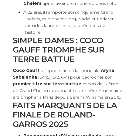
Chelem
après avoir été mené de deux sets.
À 22 ans, il remporte son cinquième Grand
Chelem, rejoignant Borg, Nadal et Federer
parmi les lauréats les plus précoces de
l’histoire.
SIMPLE DAMES : COCO
GAUFF TRIOMPHE SUR
TERRE BATTUE
Coco Gauff
s’impose face à la mondiale
Aryna
Sabalenka
(6-7(5), 6-2, 6-4) pour décrocher son
premier titre sur terre battue
et son deuxième
en Grand Chelem, devenant la première Américaine
à triompher à Paris depuis Serena Williams en 2015.
FAITS MARQUANTS DE LA
FINALE DE ROLAND-
GARROS 2025
Renversement d’Alcaraz en finale
: après