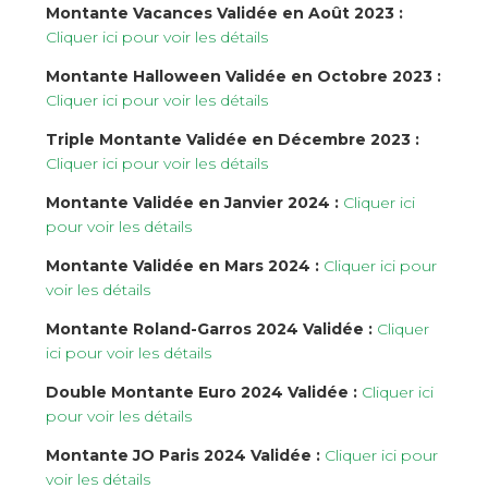
Montante Vacances Validée en Août 2023 :
Cliquer ici pour voir les détails
Montante Halloween Validée en Octobre 2023 :
Cliquer ici pour voir les détails
Triple Montante Validée en Décembre 2023 :
Cliquer ici pour voir les détails
Montante Validée en Janvier 2024 :
Cliquer ici
pour voir les détails
Montante Validée en Mars 2024 :
Cliquer ici pour
voir les détails
Montante Roland-Garros 2024 Validée :
Cliquer
ici pour voir les détails
Double Montante Euro 2024 Validée :
Cliquer ici
pour voir les détails
Montante JO Paris 2024 Validée :
Cliquer ici pour
voir les détails