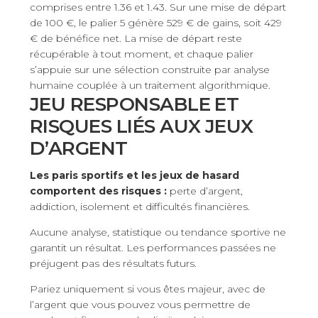
comprises entre 1.36 et 1.43. Sur une mise de départ
de 100 €, le palier 5 génère 529 € de gains, soit 429
€ de bénéfice net. La mise de départ reste
récupérable à tout moment, et chaque palier
s’appuie sur une sélection construite par analyse
humaine couplée à un traitement algorithmique.
JEU RESPONSABLE ET
RISQUES LIÉS AUX JEUX
D’ARGENT
Les paris sportifs et les jeux de hasard
comportent des risques :
perte d’argent,
addiction, isolement et difficultés financières.
Aucune analyse, statistique ou tendance sportive ne
garantit un résultat. Les performances passées ne
préjugent pas des résultats futurs.
Pariez uniquement si vous êtes majeur, avec de
l’argent que vous pouvez vous permettre de