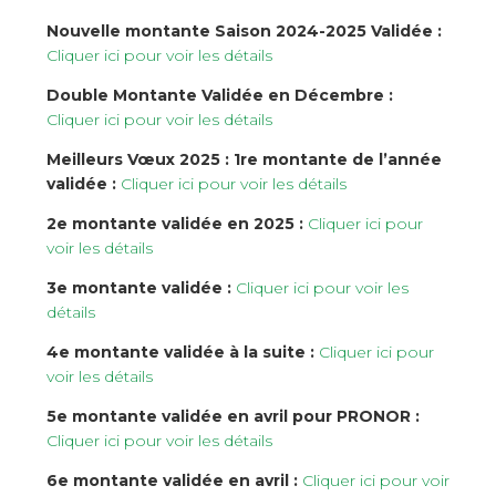
Nouvelle montante Saison 2024-2025 Validée :
Cliquer ici pour voir les détails
Double Montante Validée en Décembre :
Cliquer ici pour voir les détails
Meilleurs Vœux 2025 : 1re montante de l’année
validée :
Cliquer ici pour voir les détails
2e montante validée en 2025 :
Cliquer ici pour
voir les détails
3e montante validée :
Cliquer ici pour voir les
détails
4e montante validée à la suite :
Cliquer ici pour
voir les détails
5e montante validée en avril pour PRONOR :
Cliquer ici pour voir les détails
6e montante validée en avril :
Cliquer ici pour voir