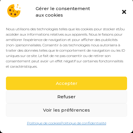
Gérer le consentement
PAIEMENT SÉCURISÉ
aux cookies
🛡️
Transactions protégées
Nous utilisons des technologies telles que les cookies pour stocker et/ou
accéder aux informations relatives aux appareils. Nous le faisons pour
améliorer l’expérience de navigation et pour afficher des publicités
DEPUIS 2019
(non-)personnalisées. Consentir à ces technologies nous autorisera à
📅
traiter des données telles que le comportement de navigation ou les ID
Historique consultable
uniques sur ce site. Le fait de ne pas consentir ou de retirer son
consentement peut avoir un effet négatif sur certaines fonctonnalités
et caractéristiques.
+50 000 MEMBRES
👥
Communauté PRONOR
Accepter
Refuser
APPLICATION MOBILE
📱
Voir les préférences
iOS & Android
Politique de cookies
Politique de confidentialité