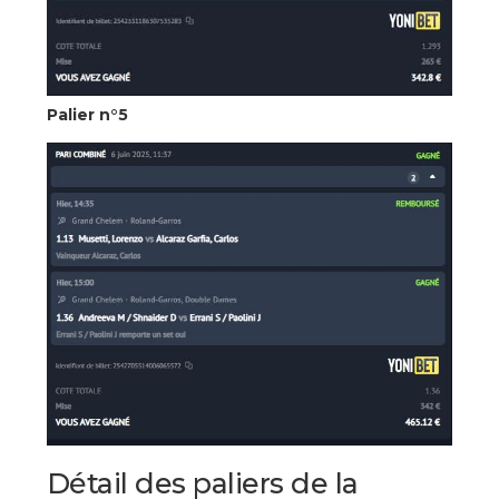
Palier n°5
Détail des paliers de la