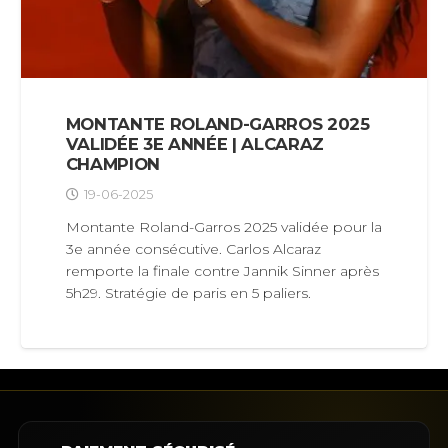
MONTANTE ROLAND-GARROS 2025
VALIDÉE 3E ANNÉE | ALCARAZ
CHAMPION
19-06-2025
Montante Roland-Garros 2025 validée pour la
3e année consécutive. Carlos Alcaraz
remporte la finale contre Jannik Sinner après
5h29. Stratégie de paris en 5 paliers.