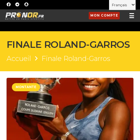
MON COMPTE
FINALE ROLAND-GARROS
Accueil
Finale Roland-Garros
MONTANTE