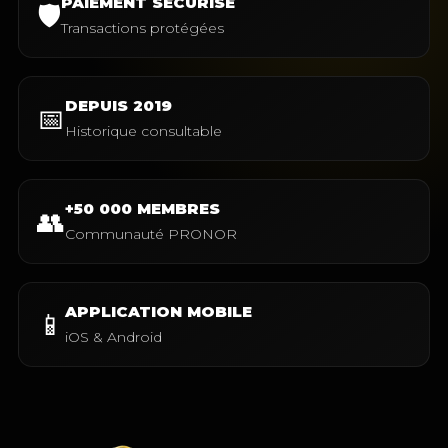
PAIEMENT SÉCURISÉ
🛡️
Transactions protégées
DEPUIS 2019
📅
Historique consultable
+50 000 MEMBRES
👥
Communauté PRONOR
APPLICATION MOBILE
📱
iOS & Android