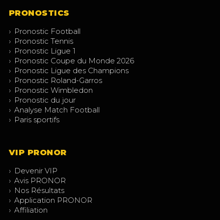
PRONOSTICS
›
Pronostic Football
›
Pronostic Tennis
›
Pronostic Ligue 1
›
Pronostic Coupe du Monde 2026
›
Pronostic Ligue des Champions
›
Pronostic Roland-Garros
›
Pronostic Wimbledon
›
Pronostic du jour
›
Analyse Match Football
›
Paris sportifs
VIP PRONOR
›
Devenir VIP
›
Avis PRONOR
›
Nos Résultats
›
Application PRONOR
›
Affiliation