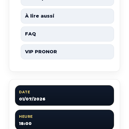
À lire aussi
FAQ
VIP PRONOR
DATE
01/07/2026
HEURE
18:00