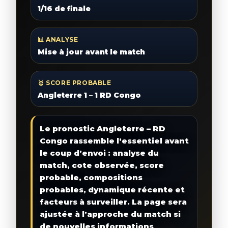
1/16 de finale
📊 ANALYSE
Mise à jour avant le match
🥇 SCORE PROBABLE
Angleterre 1 – 1 RD Congo
Le pronostic Angleterre – RD
Congo rassemble l’essentiel avant
le coup d’envoi : analyse du
match, cote observée, score
probable, compositions
probables, dynamique récente et
facteurs à surveiller. La page sera
ajustée à l’approche du match si
de nouvelles informations