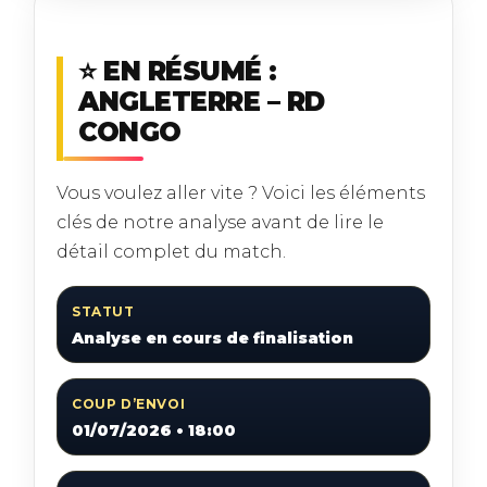
⭐ EN RÉSUMÉ :
ANGLETERRE – RD
CONGO
Vous voulez aller vite ? Voici les éléments
clés de notre analyse avant de lire le
détail complet du match.
STATUT
Analyse en cours de finalisation
COUP D’ENVOI
01/07/2026 • 18:00