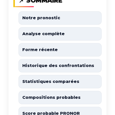
📌 SOMMAIRE
Notre pronostic
Analyse complète
Forme récente
Historique des confrontations
Statistiques comparées
Compositions probables
Score probable PRONOR