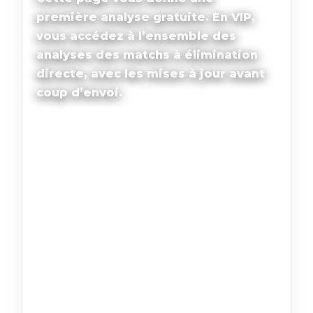
première analyse gratuite. En VIP,
vous accédez à l’ensemble des
analyses des matchs à élimination
directe, avec les mises à jour avant
coup d’envoi.
🏴 Angleterre – RD Congo 🇨🇩
🇿🇦 Afrique du Sud – Canada 🇨🇦
🇧🇷 Brésil – Japon 🇯🇵
🇩🇪 Allemagne – Paraguay 🇵🇾
🇳🇱 Pays-Bas – Maroc 🇲🇦