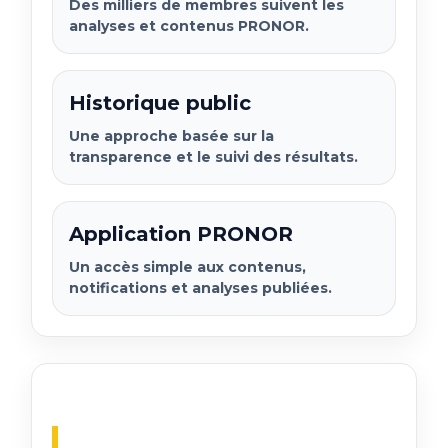
Des milliers de membres suivent les
analyses et contenus PRONOR.
Historique public
Une approche basée sur la
transparence et le suivi des résultats.
Application PRONOR
Un accès simple aux contenus,
notifications et analyses publiées.
VOUS VOULEZ TOUTES