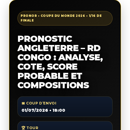
PRONOR • COUPE DU MONDE 2026 • 1/16 DE
FINALE
PRONOSTIC
ANGLETERRE – RD
CONGO : ANALYSE,
COTE, SCORE
PROBABLE ET
COMPOSITIONS
📅 COUP D’ENVOI
01/07/2026 • 18:00
🏆 TOUR