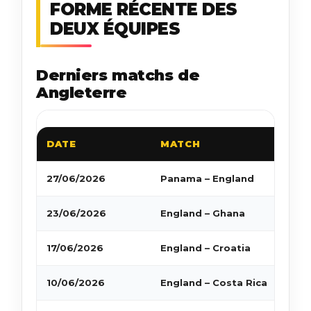
FORME RÉCENTE DES
DEUX ÉQUIPES
Derniers matchs de
Angleterre
DATE
MATCH
27/06/2026
Panama – England
23/06/2026
England – Ghana
17/06/2026
England – Croatia
10/06/2026
England – Costa Rica