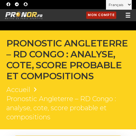
MON COMPTE
PRONOSTIC ANGLETERRE
– RD CONGO : ANALYSE,
COTE, SCORE PROBABLE
ET COMPOSITIONS
Accueil
Pronostic Angleterre – RD Congo :
analyse, cote, score probable et
compositions