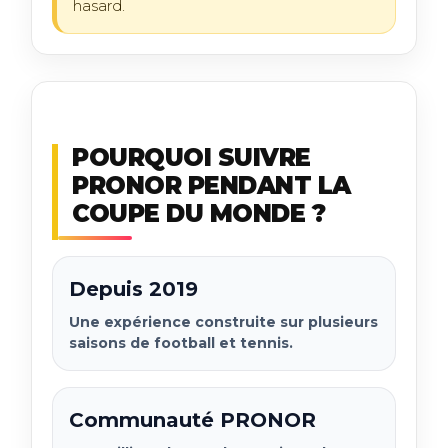
hasard.
POURQUOI SUIVRE
PRONOR PENDANT LA
COUPE DU MONDE ?
Depuis 2019
Une expérience construite sur plusieurs
saisons de football et tennis.
Communauté PRONOR