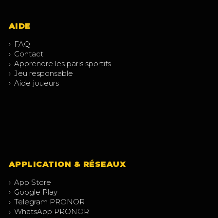
AIDE
›
FAQ
›
Contact
›
Apprendre les paris sportifs
›
Jeu responsable
›
Aide joueurs
APPLICATION & RÉSEAUX
›
App Store
›
Google Play
›
Telegram PRONOR
›
WhatsApp PRONOR