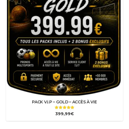
PACK V.I.P – GOLD – ACCÈS À VIE
Note
5.00
sur 5
399,99
€