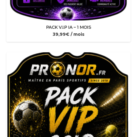
PACK V.I.P IA – 1 MOIS
39,99
€
/ mois