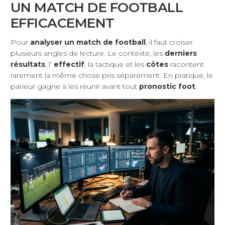
UN MATCH DE FOOTBALL
EFFICACEMENT
Pour
analyser un match de football
, il faut croiser
plusieurs angles de lecture. Le contexte, les
derniers
résultats
, l’
effectif
, la tactique et les
côtes
racontent
rarement la même chose pris séparément. En pratique, le
parieur gagne à les réunir avant tout
pronostic foot
.