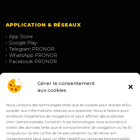
APPLICATION & RÉSEAUX
›
App Store
›
Google Play
›
Telegram PRONOR
›
WhatsApp PRONOR
›
Facebook PRONOR
Gérer le consentement
aux cookies
Nous utilisons des technologies telles que les cookies pour stocker et/ou
accéder aux informations relatives aux appareils. Nous le faisons pour
améliorer l’expérience de navigation et pour afficher des publicités
(non-)personnalisées. Consentir à ces technologies nous autorisera à
© PRONOR 2019 – 2026 — Tous droits réservés.
traiter des données telles que le comportement de navigation ou les ID
Mentions légales
Confidentialité
CGV/CGU
Cookies (EU)
uniques sur ce site. Le fait de ne pas consentir ou de retirer son
consentement peut avoir un effet négatif sur certaines fonctonnalités