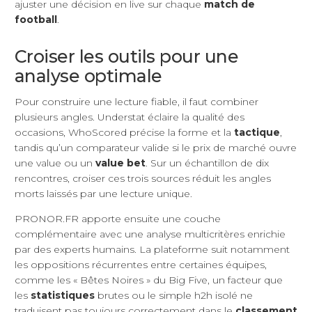
ajuster une décision en live sur chaque
match de
football
.
Croiser les outils pour une
analyse optimale
Pour construire une lecture fiable, il faut combiner
plusieurs angles. Understat éclaire la qualité des
occasions, WhoScored précise la forme et la
tactique
,
tandis qu’un comparateur valide si le prix de marché ouvre
une value ou un
value bet
. Sur un échantillon de dix
rencontres, croiser ces trois sources réduit les angles
morts laissés par une lecture unique.
PRONOR.FR apporte ensuite une couche
complémentaire avec une analyse multicritères enrichie
par des experts humains. La plateforme suit notamment
les oppositions récurrentes entre certaines équipes,
comme les « Bêtes Noires » du Big Five, un facteur que
les
statistiques
brutes ou le simple h2h isolé ne
traduisent pas toujours correctement dans le
classement