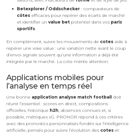
saisons, avec indicateurs de
forme
et de style de jeu.
Betexplorer / Oddschecker
: comparateurs de
côtes
efficaces pour repérer des écarts de marché
et identifier un
value bet
potentiel dans vos
paris
sportifs
.
En complément, suivre les mouvements de
cotes
aide à
repérer une vraie value : une variation nette avant le coup
d’envoi signale souvent qu’une information a déjà été
intégrée par le marché. La cote mérite attention.
Applications mobiles pour
l’analyse en temps réel
Une bonne
application analyse match football
doit
réunir l’essentiel : scores en direct, compositions
officielles, historique
h2h
, absences connues et, si
possible, métriques xG. PRONOR répond à ces critères
avec des pronostics personnalisés fondés sur l’intelligence
artificielle, pensés pour suivre l’évolution des
cotes
et