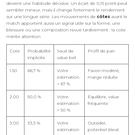
devient une habitude décisive. Un écart de 0,15 point peut
sembler mineur, mais il change fortement le rendement
sur une longue série. Les mouvements de
côtes
avant le
match apportent aussi un signal utile sur la forme, une
blessure ou une composition revue tardivement : la cote
mérite attention.
Cote
Probabilité
Seuil de
Profil de pari
implicite
value bet
1.50
66,7 %
Votre
Favori modéré,
estimation
marge réduite
> 67 %
2.00
50,0 %
Votre
Équilibre, value
estimation
fréquente
> 50 %
3.00
33,3 %
Votre
Outsider,
estimation
potentiel élevé