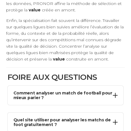
les données, PRONOR affine la méthode de sélection et
protège la
value
créée en amont.
Enfin, la spécialisation fait souvent la différence. Travailler
sur quelques ligues bien suivies améliore l’évaluation de la
forme, du contexte et de la probabilité réelle, alors
qu’intervenir sur des compétitions mal connues dégrade
vite la qualité de décision. Concentrer l’analyse sur
quelques ligues bien maîtrisées protège la qualité de
décision et préserve la
value
construite en amont.
FOIRE AUX QUESTIONS
Comment analyser un match de football pour
mieux parier ?
Pour savoir
comment analyser un match de football
,
Quel site utiliser pour analyser les matchs de
il faut d’abord poser un cadre clair. L’analyse de match
foot gratuitement ?
commence par le
contexte
: nature de la compétition,