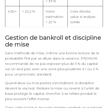
> 33 %
4.50+
< 22,2 %
Votre
Cote élevée,
estimation
value si analyse
> 22 %
solide
Gestion de bankroll et discipline
de mise
Sans méthode de mise, même une bonne lecture de la
probabilité finit par se diluer dans la variance. PRONOR
recommande de ne pas exposer plus de 5 % du capital
sur un seul pari, avec une zone plus prudente à 1 ou 2 %
pour un pronostic standard.
Quand deux ou trois pertes s’enchaînent, la discipline
devient le vrai test. Réduire la mise ou revenir à l’unité de
base protège le capital; chercher à se refaire produit le
plus souvent l’effet inverse.
Dans cette logique, les paris simples gardent un avantage