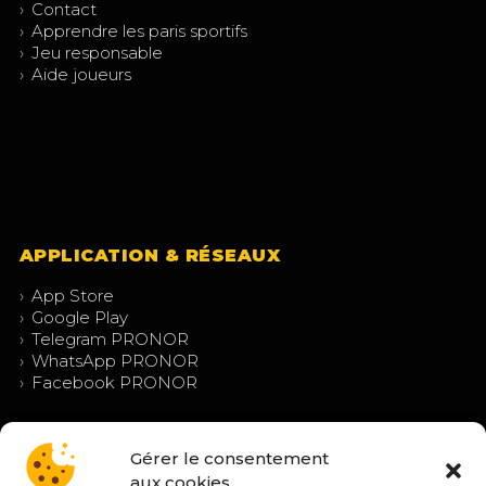
›
Contact
›
Apprendre les paris sportifs
›
Jeu responsable
›
Aide joueurs
APPLICATION & RÉSEAUX
›
App Store
›
Google Play
›
Telegram PRONOR
›
WhatsApp PRONOR
›
Facebook PRONOR
Gérer le consentement
aux cookies