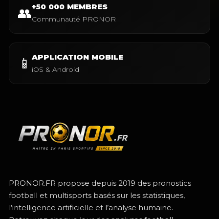
+50 000 MEMBRES
👥
Communauté PRONOR
APPLICATION MOBILE
📱
iOS & Android
PRONOR.FR propose depuis 2019 des pronostics
football et multisports basés sur les statistiques,
l’intelligence artificielle et l’analyse humaine.