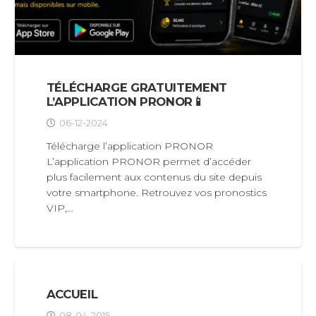
TÉLÉCHARGE GRATUITEMENT
L’APPLICATION PRONOR📱
06-12-2024
Télécharge l’application PRONOR
L’application PRONOR permet d’accéder
plus facilement aux contenus du site depuis
votre smartphone. Retrouvez vos pronostics
VIP,…
ACCUEIL
08-04-2015