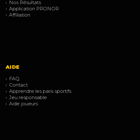
›
Nos Résultats
›
Application PRONOR
›
Affiliation
AIDE
›
FAQ
›
Contact
›
Apprendre les paris sportifs
›
Jeu responsable
›
Aide joueurs