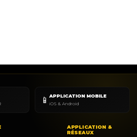
APPLICATION MOBILE
📱
R
iOS & Android
E
APPLICATION &
RÉSEAUX