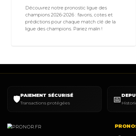
Découvrez notre pronostic ligue des
champions 2026-2026 : favoris, cotes et
prédictions pour chaque match clé de la
ligue des champions. Pariez malin !
PAIEMENT SÉCURISÉ
DEPU
🛡️
📅
Transactions protégées
Histor
PRONO