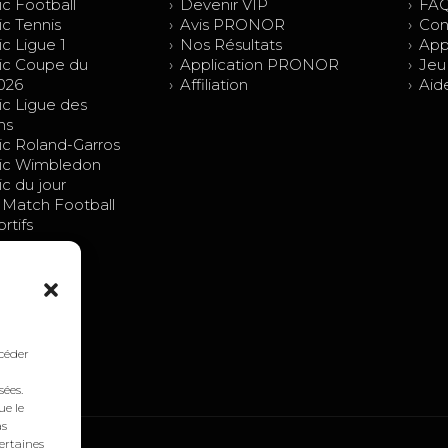
ic Football
›
Devenir VIP
›
FA
ic Tennis
›
Avis PRONOR
›
Con
c Ligue 1
›
Nos Résultats
›
Appr
ic Coupe du
›
Application PRONOR
›
Jeu
026
›
Affiliation
›
Aid
ic Ligue des
ns
ic Roland-Garros
ic Wimbledon
c du jour
 Match Football
ortifs
ccéder
sées.
ue le
as
ertaines