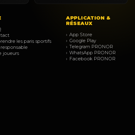
E
APPLICATION &
RÉSEAUX
Q
›
App Store
tact
›
Google Play
endre les paris sportifs
›
Telegram PRONOR
 responsable
›
WhatsApp PRONOR
e joueurs
›
Facebook PRONOR