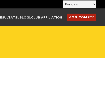
MON COMPTE
RÉSULTATS
BLOG
CLUB AFFILIATION