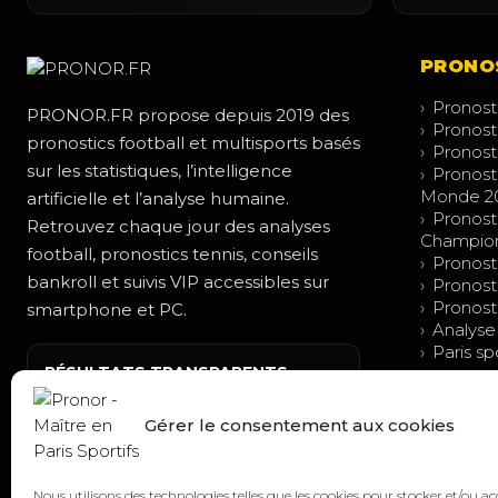
PRONO
›
Pronost
PRONOR.FR propose depuis 2019 des
›
Pronost
pronostics football et multisports basés
›
Pronosti
sur les statistiques, l’intelligence
›
Pronost
Monde 2
artificielle et l’analyse humaine.
›
Pronost
Retrouvez chaque jour des analyses
Champio
football, pronostics tennis, conseils
›
Pronost
bankroll et suivis VIP accessibles sur
›
Pronost
›
Pronosti
smartphone et PC.
›
Analyse
›
Paris sp
RÉSULTATS TRANSPARENTS
Historique des résultats PRONOR
Gérer le consentement aux cookies
consultable en ligne depuis 2019.
Nous utilisons des technologies telles que les cookies pour stocker et/ou a