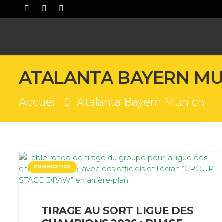
ATALANTA BAYERN MU
Accueil
Atalanta Bayern Munich
PRONOSTICS
TIRAGE AU SORT LIGUE DES