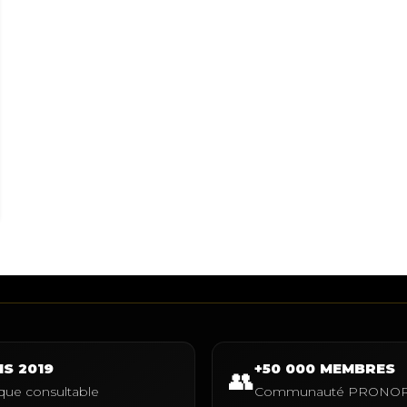
IS 2019
+50 000 MEMBRES
👥
ique consultable
Communauté PRONO