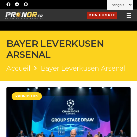
MON COMPTE
BAYER LEVERKUSEN
ARSENAL
Accueil
Bayer Leverkusen Arsenal
PRONOSTICS