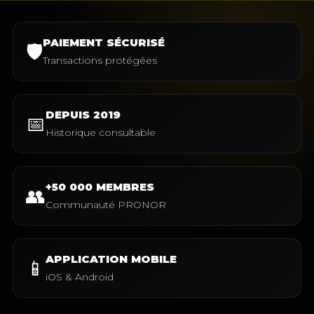
PAIEMENT SÉCURISÉ
🛡️
Transactions protégées
DEPUIS 2019
📅
Historique consultable
+50 000 MEMBRES
👥
Communauté PRONOR
APPLICATION MOBILE
📱
iOS & Android