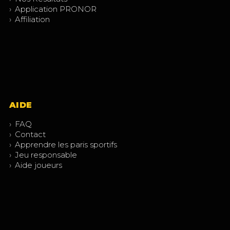
›
Application PRONOR
›
Affiliation
AIDE
›
FAQ
›
Contact
›
Apprendre les paris sportifs
›
Jeu responsable
›
Aide joueurs