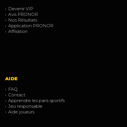
›
Devenir VIP
›
Avis PRONOR
›
Nos Résultats
›
Application PRONOR
›
Affiliation
AIDE
›
FAQ
›
Contact
›
Apprendre les paris sportifs
›
Jeu responsable
›
Aide joueurs