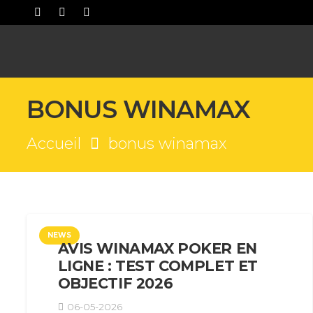
BONUS WINAMAX
Accueil
bonus winamax
NEWS
AVIS WINAMAX POKER EN
LIGNE : TEST COMPLET ET
OBJECTIF 2026
06-05-2026