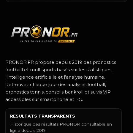
PRONOR.FR propose depuis 2019 des pronostics
football et multisports basés sur les statistiques,
l’intelligence artificielle et l’analyse humaine.
Retrouvez chaque jour des analyses football,
pronostics tennis, conseils bankroll et suivis VIP
accessibles sur smartphone et PC.
RÉSULTATS TRANSPARENTS
Historique des résultats PRONOR consultable en
ligne depuis 2019.