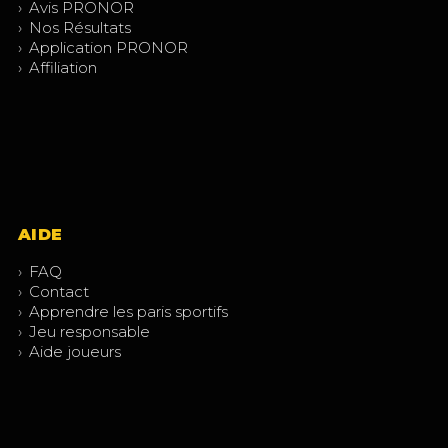
›
Avis PRONOR
›
Nos Résultats
›
Application PRONOR
›
Affiliation
AIDE
›
FAQ
›
Contact
›
Apprendre les paris sportifs
›
Jeu responsable
›
Aide joueurs