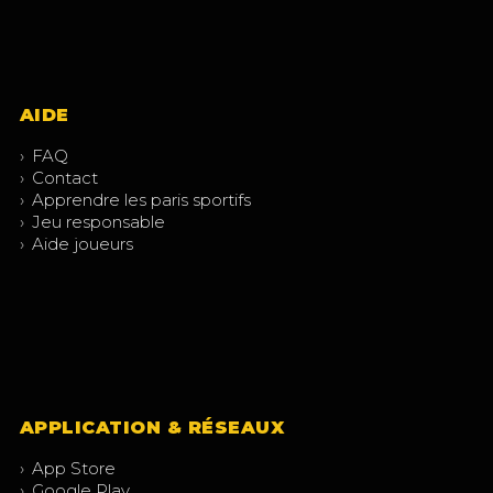
AIDE
›
FAQ
›
Contact
›
Apprendre les paris sportifs
›
Jeu responsable
›
Aide joueurs
APPLICATION & RÉSEAUX
›
App Store
›
Google Play