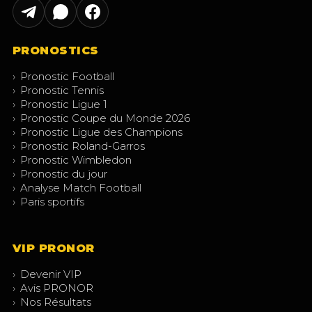
PRONOSTICS
›
Pronostic Football
›
Pronostic Tennis
›
Pronostic Ligue 1
›
Pronostic Coupe du Monde 2026
›
Pronostic Ligue des Champions
›
Pronostic Roland-Garros
›
Pronostic Wimbledon
›
Pronostic du jour
›
Analyse Match Football
›
Paris sportifs
VIP PRONOR
›
Devenir VIP
›
Avis PRONOR
›
Nos Résultats