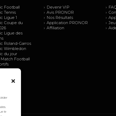
ic Football
›
Devenir VIP
›
FA
ic Tennis
›
Avis PRONOR
›
Con
c Ligue 1
›
Nos Résultats
›
Appr
ic Coupe du
›
Application PRONOR
›
Jeu
026
›
Affiliation
›
Aid
ic Ligue des
ns
ic Roland-Garros
ic Wimbledon
c du jour
 Match Football
ortifs
ccéder
sées.
ue le