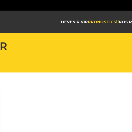
DEVENIR VIP
PRONOSTICS
NOS 
R