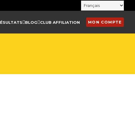
MON COMPTE
RÉSULTATS
BLOG
CLUB AFFILIATION