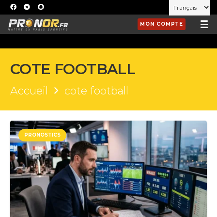
MON COMPTE
COTE FOOTBALL
Accueil
cote football
PRONOSTICS