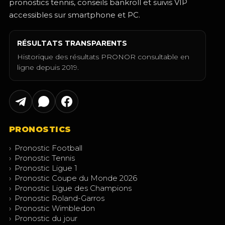
pronostics tennis, conseils bankroll et suivis VIP
accessibles sur smartphone et PC.
RÉSULTATS TRANSPARENTS
Historique des résultats PRONOR consultable en
ligne depuis 2019.
PRONOSTICS
›
Pronostic Football
›
Pronostic Tennis
›
Pronostic Ligue 1
›
Pronostic Coupe du Monde 2026
›
Pronostic Ligue des Champions
›
Pronostic Roland-Garros
›
Pronostic Wimbledon
›
Pronostic du jour