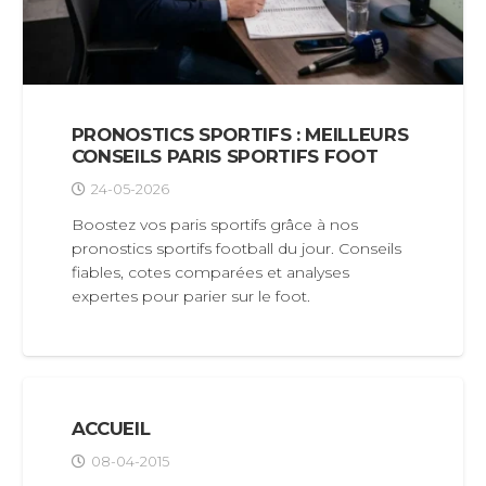
PRONOSTICS SPORTIFS : MEILLEURS
CONSEILS PARIS SPORTIFS FOOT
24-05-2026
Boostez vos paris sportifs grâce à nos
pronostics sportifs football du jour. Conseils
fiables, cotes comparées et analyses
expertes pour parier sur le foot.
ACCUEIL
08-04-2015