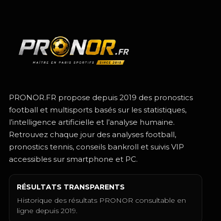
PRONOR.FR propose depuis 2019 des pronostics
football et multisports basés sur les statistiques,
l’intelligence artificielle et l’analyse humaine.
Retrouvez chaque jour des analyses football,
pronostics tennis, conseils bankroll et suivis VIP
accessibles sur smartphone et PC.
RÉSULTATS TRANSPARENTS
Historique des résultats PRONOR consultable en
ligne depuis 2019.