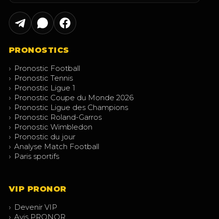
PRONOSTICS
›
Pronostic Football
›
Pronostic Tennis
›
Pronostic Ligue 1
›
Pronostic Coupe du Monde 2026
›
Pronostic Ligue des Champions
›
Pronostic Roland-Garros
›
Pronostic Wimbledon
›
Pronostic du jour
›
Analyse Match Football
›
Paris sportifs
VIP PRONOR
›
Devenir VIP
›
Avis PRONOR