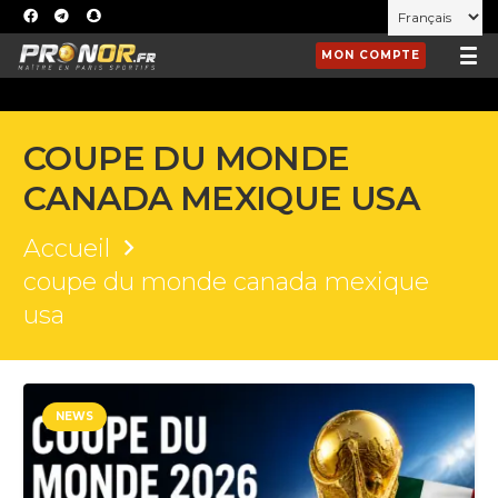
MON COMPTE
COUPE DU MONDE
CANADA MEXIQUE USA
Accueil
coupe du monde canada mexique
usa
NEWS