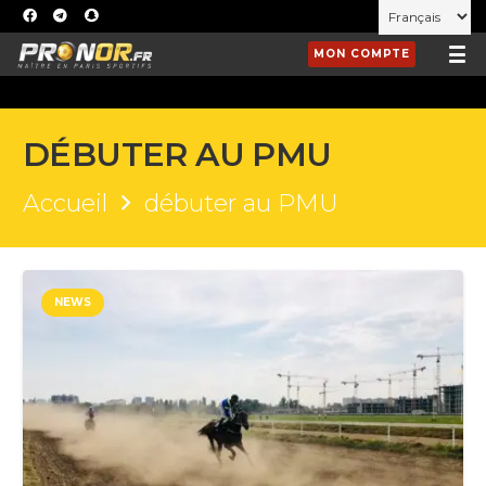
MON COMPTE
DÉBUTER AU PMU
Accueil
débuter au PMU
NEWS