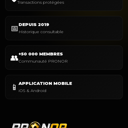
Transactions protégées
DEPUIS 2019
📅
Historique consultable
+50 000 MEMBRES
👥
Communauté PRONOR
APPLICATION MOBILE
📱
iOS & Android