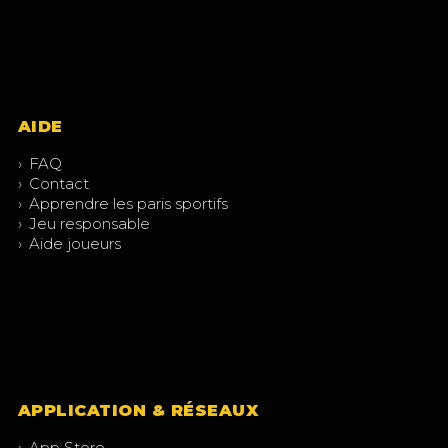
AIDE
›
FAQ
›
Contact
›
Apprendre les paris sportifs
›
Jeu responsable
›
Aide joueurs
APPLICATION & RÉSEAUX
›
App Store