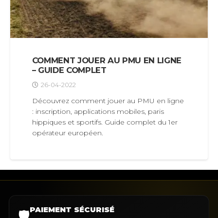
COMMENT JOUER AU PMU EN LIGNE
– GUIDE COMPLET
26-04-2022
Découvrez comment jouer au PMU en ligne
: inscription, applications mobiles, paris
hippiques et sportifs. Guide complet du 1er
opérateur européen.
PAIEMENT SÉCURISÉ
🛡️