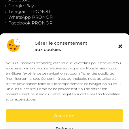
›
Google Play
›
Telegram PRONOR
›
WhatsApp PRONOR
›
Facebook PRONOR
Gérer le consentement
aux cookies
Nous utilisons des technologies telles que les cookies pour stocker et/ou
accéder aux informations relatives aux appareils. Nous le faisons pour
améliorer l’expérience de navigation et pour afficher des publicités
(non-)personnalisées. Consentir à ces technologies nous autorisera à
© PRONOR 2019 – 2026 — Tous droits réservés.
traiter des données telles que le comportement de navigation ou les ID
Mentions légales
Confidentialité
CGV/CGU
Cookies (EU)
uniques sur ce site. Le fait de ne pas consentir ou de retirer son
consentement peut avoir un effet négatif sur certaines fonctonnalités
🔒 Paiement sécurisé
VISA
CB
SEPA
et caractéristiques.
PayPal
Accepter
Jeu responsable :
PRONOR encourage une
18+
pratique responsable des paris sportifs. Les jeux
Refuser