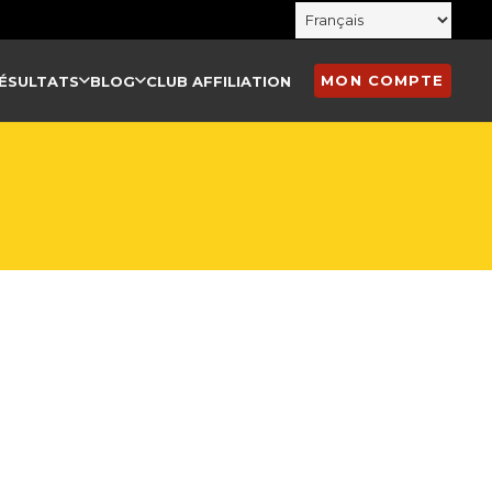
MON COMPTE
ÉSULTATS
BLOG
CLUB AFFILIATION