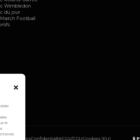
ic Wimbledon
c du jour
 Match Football
rtifs
ccéder
sées.
ue le
as
ertaines
ntions légales
Confidentialité
CGV/CGU
Cookies (EU)
🔒 