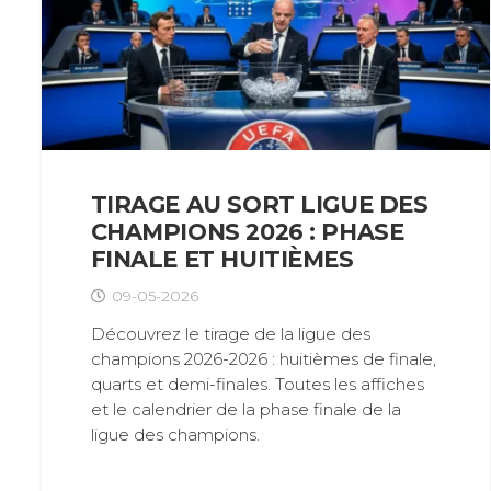
TIRAGE AU SORT LIGUE DES
CHAMPIONS 2026 : PHASE
FINALE ET HUITIÈMES
09-05-2026
Découvrez le tirage de la ligue des
champions 2026-2026 : huitièmes de finale,
quarts et demi-finales. Toutes les affiches
et le calendrier de la phase finale de la
ligue des champions.