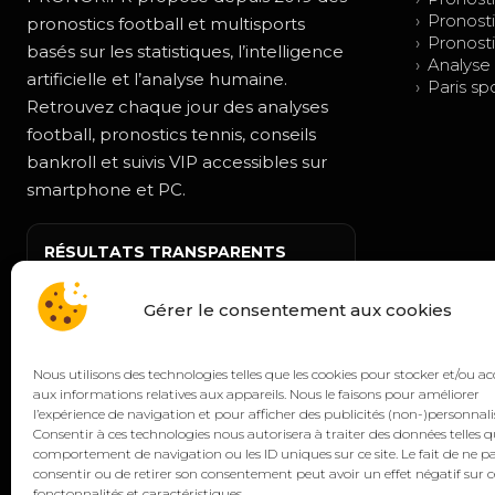
›
Pronost
pronostics football et multisports
›
Pronosti
basés sur les statistiques, l’intelligence
›
Analyse
artificielle et l’analyse humaine.
›
Paris spo
Retrouvez chaque jour des analyses
football, pronostics tennis, conseils
bankroll et suivis VIP accessibles sur
smartphone et PC.
RÉSULTATS TRANSPARENTS
Historique des résultats PRONOR
consultable en ligne depuis 2019.
Gérer le consentement aux cookies
Nous utilisons des technologies telles que les cookies pour stocker et/ou a
aux informations relatives aux appareils. Nous le faisons pour améliorer
l’expérience de navigation et pour afficher des publicités (non-)personnali
Consentir à ces technologies nous autorisera à traiter des données telles q
comportement de navigation ou les ID uniques sur ce site. Le fait de ne p
consentir ou de retirer son consentement peut avoir un effet négatif sur c
© PRONOR 2019 – 2026 — Tous droits réservés.
Me
fonctonnalités et caractéristiques.