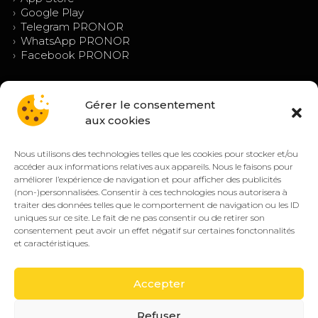
›
Google Play
›
Telegram PRONOR
›
WhatsApp PRONOR
›
Facebook PRONOR
Gérer le consentement
aux cookies
Nous utilisons des technologies telles que les cookies pour stocker et/ou
accéder aux informations relatives aux appareils. Nous le faisons pour
améliorer l’expérience de navigation et pour afficher des publicités
(non-)personnalisées. Consentir à ces technologies nous autorisera à
© PRONOR 2019 – 2026 — Tous droits réservés.
traiter des données telles que le comportement de navigation ou les ID
Mentions légales
Confidentialité
CGV/CGU
Cookies (EU)
uniques sur ce site. Le fait de ne pas consentir ou de retirer son
consentement peut avoir un effet négatif sur certaines fonctonnalités
🔒 Paiement sécurisé
VISA
CB
SEPA
et caractéristiques.
PayPal
Accepter
Jeu responsable :
PRONOR encourage une
18+
pratique responsable des paris sportifs. Les jeux
Refuser