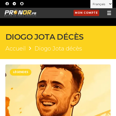
MON COMPTE
DIOGO JOTA DÉCÈS
Accueil
Diogo Jota décès
LÉGENDES