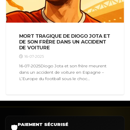
MORT TRAGIQUE DE DIOGO JOTA ET
DE SON FRÈRE DANS UN ACCIDENT
DE VOITURE
16-07-2025
16-07-2025Diogo Jota et son frère meurent
dans un accident de voiture en Espagne –
L’Europe du football sous le choc…
PAIEMENT SÉCURISÉ
🛡️