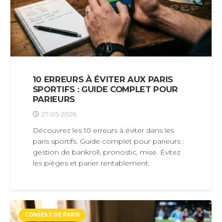
10 ERREURS À ÉVITER AUX PARIS
SPORTIFS : GUIDE COMPLET POUR
PARIEURS
27-05-2026
Découvrez les 10 erreurs à éviter dans les
paris sportifs. Guide complet pour parieurs :
gestion de bankroll, pronostic, mise. Évitez
les pièges et parier rentablement.
CONSEILS DE PARIS