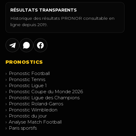
RÉSULTATS TRANSPARENTS
Historique des résultats PRONOR consultable en
ligne depuis 2019.
PRONOSTICS
›
Pronostic Football
›
Pronostic Tennis
›
Pronostic Ligue 1
›
Pronostic Coupe du Monde 2026
›
Pronostic Ligue des Champions
›
Pronostic Roland-Garros
›
Pronostic Wimbledon
›
Pronostic du jour
›
Analyse Match Football
›
Paris sportifs