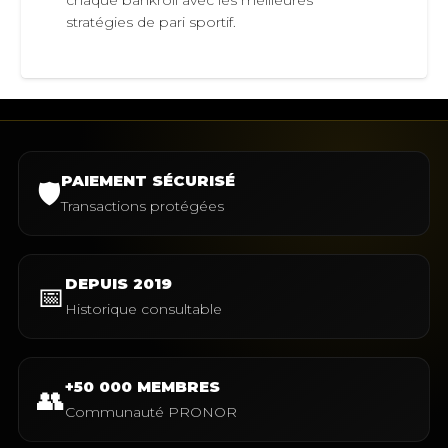
chaque bankroll avec les meilleures
stratégies de pari sportif.
PAIEMENT SÉCURISÉ
🛡️
Transactions protégées
DEPUIS 2019
📅
Historique consultable
+50 000 MEMBRES
👥
Communauté PRONOR