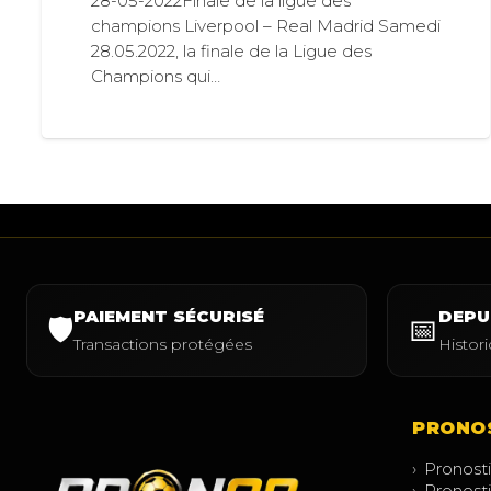
28-05-2022Finale de la ligue des
champions Liverpool – Real Madrid Samedi
28.05.2022, la finale de la Ligue des
Champions qui…
PAIEMENT SÉCURISÉ
DEPU
🛡️
📅
Transactions protégées
Histor
PRONO
›
Pronosti
›
Pronosti