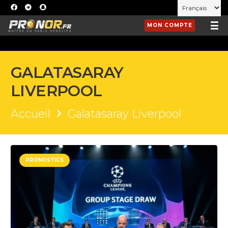
MON COMPTE
GALATASARAY
LIVERPOOL
Accueil
Galatasaray Liverpool
PRONOSTICS