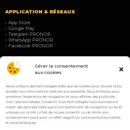
APPLICATION & RÉSEAUX
›
App Store
›
Google Play
›
Telegram PRONOR
›
WhatsApp PRONOR
›
Facebook PRONOR
Gérer le consentement
aux cookies
Nous utilisons des technologies telles que les cookies pour stocker et/ou
accéder aux informations relatives aux appareils. Nous le faisons pour
améliorer l’expérience de navigation et pour afficher des publicités
(non-)personnalisées. Consentir à ces technologies nous autorisera à
© PRONOR 2019 – 2026 — Tous droits réservés.
traiter des données telles que le comportement de navigation ou les ID
Mentions légales
Confidentialité
CGV/CGU
Cookies (EU)
uniques sur ce site. Le fait de ne pas consentir ou de retirer son
consentement peut avoir un effet négatif sur certaines fonctonnalités
🔒 Paiement sécurisé
VISA
CB
SEPA
et caractéristiques.
PayPal