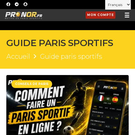
MON COMPTE
GUIDE PARIS SPORTIFS
Accueil
Guide paris sportifs
CONSEILS DE PARIS