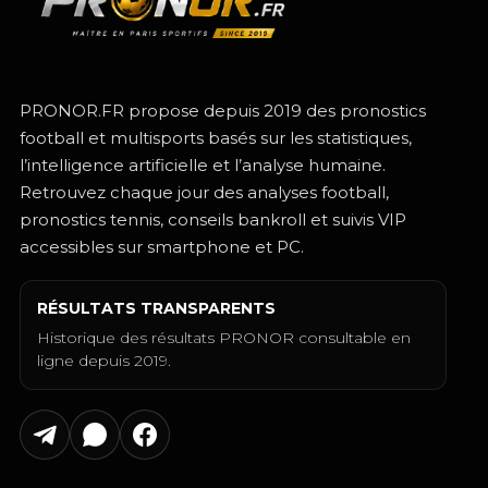
PRONOR.FR propose depuis 2019 des pronostics
football et multisports basés sur les statistiques,
l’intelligence artificielle et l’analyse humaine.
Retrouvez chaque jour des analyses football,
pronostics tennis, conseils bankroll et suivis VIP
accessibles sur smartphone et PC.
RÉSULTATS TRANSPARENTS
Historique des résultats PRONOR consultable en
ligne depuis 2019.