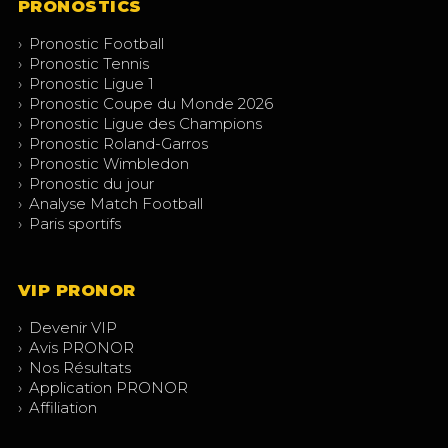
PRONOSTICS
›
Pronostic Football
›
Pronostic Tennis
›
Pronostic Ligue 1
›
Pronostic Coupe du Monde 2026
›
Pronostic Ligue des Champions
›
Pronostic Roland-Garros
›
Pronostic Wimbledon
›
Pronostic du jour
›
Analyse Match Football
›
Paris sportifs
VIP PRONOR
›
Devenir VIP
›
Avis PRONOR
›
Nos Résultats
›
Application PRONOR
›
Affiliation