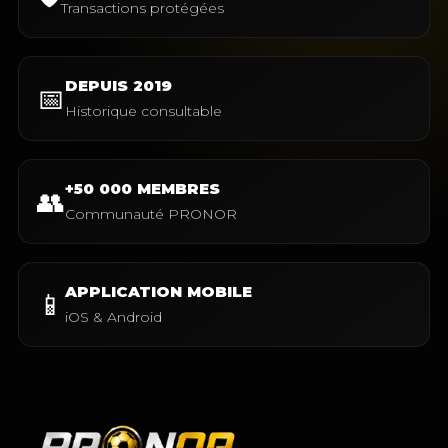
Transactions protégées
DEPUIS 2019
📅
Historique consultable
+50 000 MEMBRES
👥
Communauté PRONOR
APPLICATION MOBILE
📱
iOS & Android