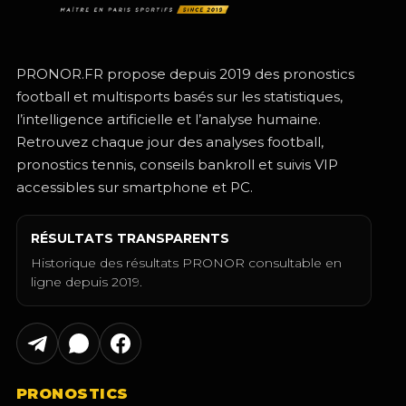
PRONOR.FR propose depuis 2019 des pronostics
football et multisports basés sur les statistiques,
l’intelligence artificielle et l’analyse humaine.
Retrouvez chaque jour des analyses football,
pronostics tennis, conseils bankroll et suivis VIP
accessibles sur smartphone et PC.
RÉSULTATS TRANSPARENTS
Historique des résultats PRONOR consultable en
ligne depuis 2019.
PRONOSTICS