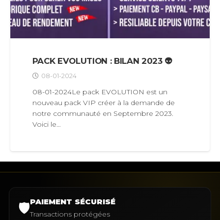
PACK EVOLUTION : BILAN 2023 👽
08-01-2024
08-01-2024Le pack EVOLUTION est un
nouveau pack VIP créer à la demande de
notre communauté en Septembre 2023.
Voici le…
PAIEMENT SÉCURISÉ
🛡️
Transactions protégées