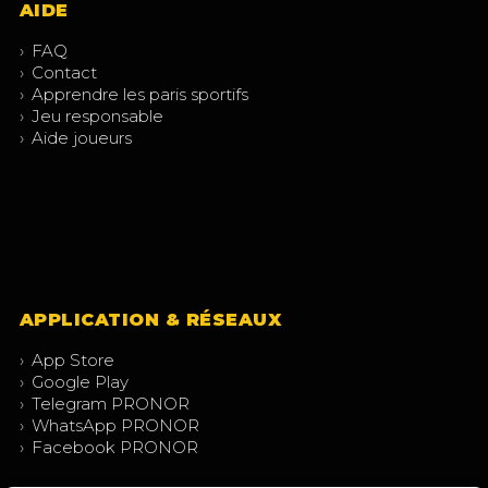
AIDE
›
FAQ
›
Contact
›
Apprendre les paris sportifs
›
Jeu responsable
›
Aide joueurs
APPLICATION & RÉSEAUX
›
App Store
›
Google Play
›
Telegram PRONOR
›
WhatsApp PRONOR
›
Facebook PRONOR