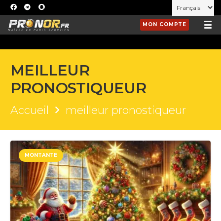
MON COMPTE
MEILLEUR
PRONOSTIQUEUR
Accueil
meilleur pronostiqueur
MONTANTE