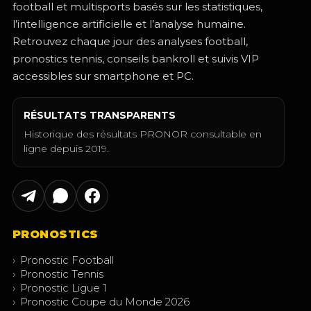
football et multisports basés sur les statistiques,
l’intelligence artificielle et l’analyse humaine.
Retrouvez chaque jour des analyses football,
pronostics tennis, conseils bankroll et suivis VIP
accessibles sur smartphone et PC.
RÉSULTATS TRANSPARENTS
Historique des résultats PRONOR consultable en
ligne depuis 2019.
PRONOSTICS
›
Pronostic Football
›
Pronostic Tennis
›
Pronostic Ligue 1
›
Pronostic Coupe du Monde 2026