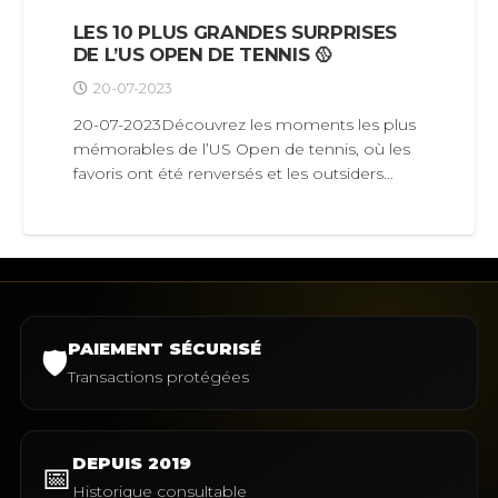
LES 10 PLUS GRANDES SURPRISES
DE L’US OPEN DE TENNIS 🥎
20-07-2023
20-07-2023Découvrez les moments les plus
mémorables de l’US Open de tennis, où les
favoris ont été renversés et les outsiders…
PAIEMENT SÉCURISÉ
🛡️
Transactions protégées
DEPUIS 2019
📅
Historique consultable