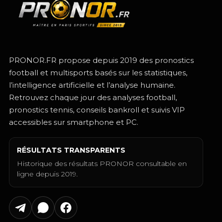
PRONOR.FR propose depuis 2019 des pronostics
football et multisports basés sur les statistiques,
l’intelligence artificielle et l’analyse humaine.
Retrouvez chaque jour des analyses football,
pronostics tennis, conseils bankroll et suivis VIP
accessibles sur smartphone et PC.
RÉSULTATS TRANSPARENTS
Historique des résultats PRONOR consultable en
ligne depuis 2019.