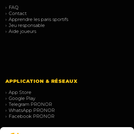
›
FAQ
›
Contact
›
Apprendre les paris sportifs
›
Jeu responsable
›
Aide joueurs
APPLICATION & RÉSEAUX
›
App Store
›
Google Play
›
Telegram PRONOR
›
WhatsApp PRONOR
›
Facebook PRONOR