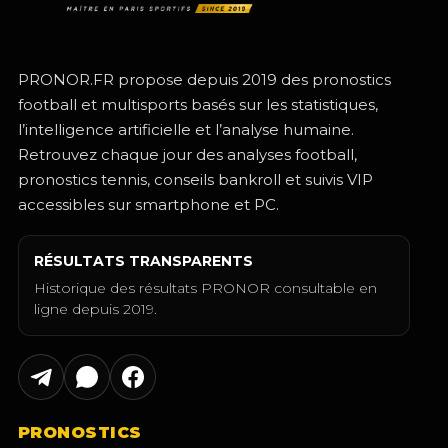
PRONOR.FR propose depuis 2019 des pronostics
football et multisports basés sur les statistiques,
l’intelligence artificielle et l’analyse humaine.
Retrouvez chaque jour des analyses football,
pronostics tennis, conseils bankroll et suivis VIP
accessibles sur smartphone et PC.
RÉSULTATS TRANSPARENTS
Historique des résultats PRONOR consultable en
ligne depuis 2019.
PRONOSTICS