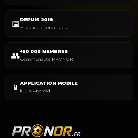
DEPUIS 2019
📅
Historique consultable
+50 000 MEMBRES
👥
Communauté PRONOR
APPLICATION MOBILE
📱
iOS & Android