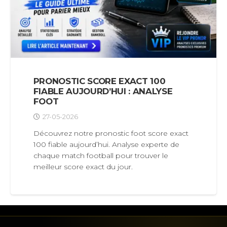
PRONOSTIC SCORE EXACT 100
FIABLE AUJOURD’HUI : ANALYSE
FOOT
27-05-2026
Découvrez notre pronostic foot score exact
100 fiable aujourd’hui. Analyse experte de
chaque match football pour trouver le
meilleur score exact du jour.