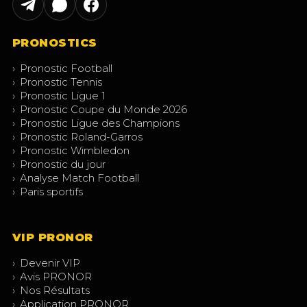
PRONOSTICS
›
Pronostic Football
›
Pronostic Tennis
›
Pronostic Ligue 1
›
Pronostic Coupe du Monde 2026
›
Pronostic Ligue des Champions
›
Pronostic Roland-Garros
›
Pronostic Wimbledon
›
Pronostic du jour
›
Analyse Match Football
›
Paris sportifs
VIP PRONOR
›
Devenir VIP
›
Avis PRONOR
›
Nos Résultats
›
Application PRONOR