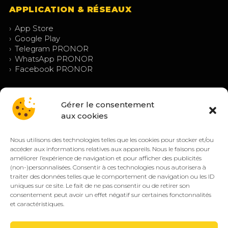
APPLICATION & RÉSEAUX
›
App Store
›
Google Play
›
Telegram PRONOR
›
WhatsApp PRONOR
›
Facebook PRONOR
Gérer le consentement
aux cookies
Nous utilisons des technologies telles que les cookies pour stocker et/ou
accéder aux informations relatives aux appareils. Nous le faisons pour
améliorer l’expérience de navigation et pour afficher des publicités
(non-)personnalisées. Consentir à ces technologies nous autorisera à
© PRONOR 2019 – 2026 — Tous droits réservés.
traiter des données telles que le comportement de navigation ou les ID
Mentions légales
Confidentialité
CGV/CGU
Cookies (EU)
uniques sur ce site. Le fait de ne pas consentir ou de retirer son
consentement peut avoir un effet négatif sur certaines fonctonnalités
🔒 Paiement sécurisé
VISA
CB
SEPA
et caractéristiques.
PayPal