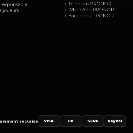
›
Telegram PRONOR
 responsable
›
WhatsApp PRONOR
e joueurs
›
Facebook PRONOR
Paiement sécurisé
VISA
CB
SEPA
PayPal