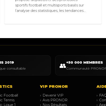
sportifs football et multisports basés sur
l’analyse des statistiques, les tendances…
IS 2019
+50 000 MEMBRES
👥
ique consultable
Communauté PRONO
STICS
VIP PRONOR
AID
ic Football
›
Devenir VIP
›
FA
ic Tennis
›
Avis PRONOR
›
Con
c Ligue 1
›
Nos Résultats
›
Appr