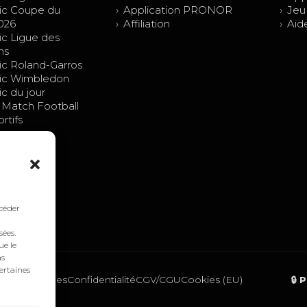
ic Coupe du
›
Application PRONOR
›
Jeu
026
›
Affiliation
›
Aid
ic Ligue des
ns
ic Roland-Garros
ic Wimbledon
c du jour
 Match Football
ortifs
ccéder
sées.
ue le
as
ertaines
ntions légales
Confidentialité
CGV/CGU
Cookies (EU)
🔒 