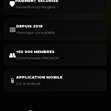
PAIEMENT SÉCURISÉ
🛡️
Transactions protégées
DEPUIS 2019
📅
Historique consultable
+50 000 MEMBRES
👥
Communauté PRONOR
APPLICATION MOBILE
📱
iOS & Android