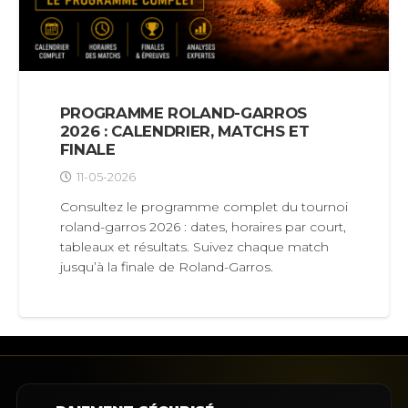
PROGRAMME ROLAND-GARROS
2026 : CALENDRIER, MATCHS ET
FINALE
11-05-2026
Consultez le programme complet du tournoi
roland-garros 2026 : dates, horaires par court,
tableaux et résultats. Suivez chaque match
jusqu’à la finale de Roland-Garros.