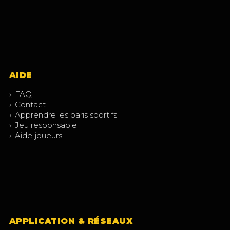
AIDE
›
FAQ
›
Contact
›
Apprendre les paris sportifs
›
Jeu responsable
›
Aide joueurs
APPLICATION & RÉSEAUX