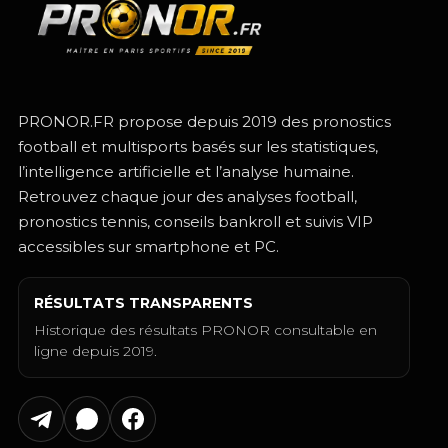
PRONOR.FR propose depuis 2019 des pronostics
football et multisports basés sur les statistiques,
l’intelligence artificielle et l’analyse humaine.
Retrouvez chaque jour des analyses football,
pronostics tennis, conseils bankroll et suivis VIP
accessibles sur smartphone et PC.
RÉSULTATS TRANSPARENTS
Historique des résultats PRONOR consultable en
ligne depuis 2019.