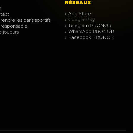
RÉSEAUX
Q
›
App Store
tact
›
Google Play
endre les paris sportifs
›
Telegram PRONOR
 responsable
›
WhatsApp PRONOR
e joueurs
›
Facebook PRONOR