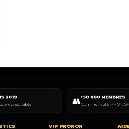
IS 2019
+50 000 MEMBRES
👥
ique consultable
Communauté PRONO
STICS
VIP PRONOR
AID