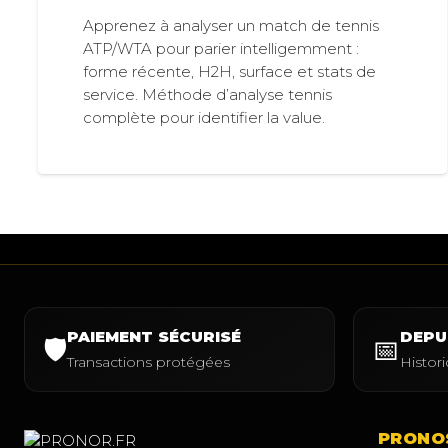
Apprenez à analyser un match de tennis
ATP/WTA pour parier intelligemment :
forme récente, H2H, surface et stats de
service. Méthode d’analyse tennis
complète pour identifier la value.
PAIEMENT SÉCURISÉ
DEPU
🛡️
📅
Transactions protégées
Histor
PRONO