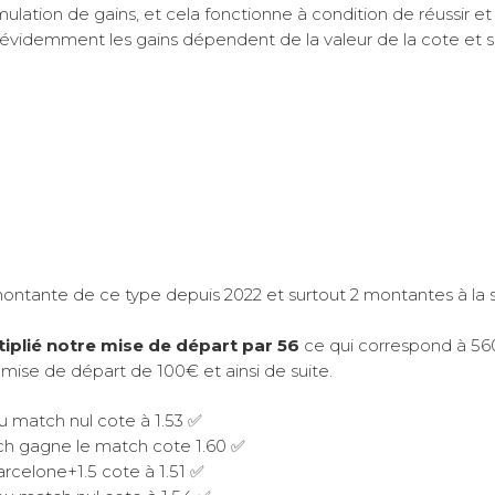
mulation de gains, et cela fonctionne à condition de réussir et
évidemment les gains dépendent de la valeur de la cote et si 
ntante de ce type depuis 2022 et surtout 2 montantes à la s
tiplié notre mise de départ par 56
ce qui correspond à 5
ise de départ de 100€ et ainsi de suite.
ou match nul cote à 1.53 ✅
ich gagne le match cote 1.60 ✅
arcelone+1.5 cote à 1.51 ✅