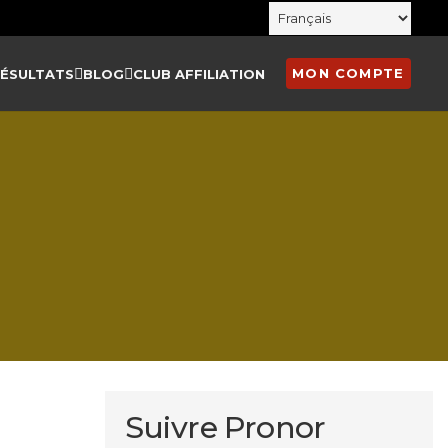
MON COMPTE
RÉSULTATS
BLOG
CLUB AFFILIATION
Suivre Pronor