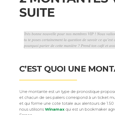
SUITE
Très bonne nouvelle pour nos membres VIP ! Nous valions
tu te poses certainement la question de savoir ce qu’est 
pourquoi parier de cette manière ? Prend ton café et assi
C’EST QUOI UNE MONT
———————————————
Une montante est un type de pronostique propos
et chacun de ses paliers correspond à un ticket m
et qui forme une cote totale aux alentours de 1.5
nous utilisons
Winamax
qui est un bookmaker agréer