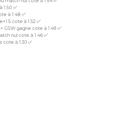
 ou match nul cote à 1.54 ✅
à 1.50 ✅
ote à 1.48 ✅
le+1.5 cote à 1.52 ✅
s + GSW gagne cote à 1.49 ✅
atch nul cote à 1.46 ✅
e cote à 1.30 ✅