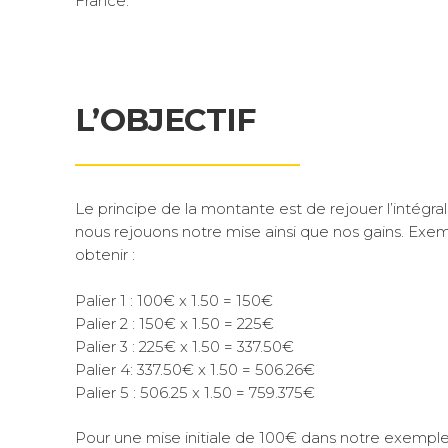
France.
L’OBJECTIF
———————————————
Le principe de la montante est de rejouer l’intégrali
nous rejouons notre mise ainsi que nos gains. Exem
obtenir :
Palier 1 : 100€ x 1.50 = 150€
Palier 2 : 150€ x 1.50 = 225€
Palier 3 : 225€ x 1.50 = 337.50€
Palier 4: 337.50€ x 1.50 = 506.26€
Palier 5 : 506.25 x 1.50 = 759.375€
Pour une mise initiale de 100€ dans notre exemple e