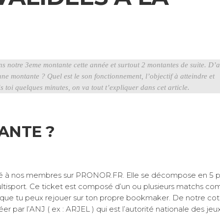
 notre 3eme montante cette année et surtout 2 montantes de suite. D’ai
une montante ? Quel est le son fonctionnement, l’objectif à atteindre et
s toi quelques minutes, on va tout t’expliquer dans cet article.
ANTE ?
é à nos membres sur PRONOR.FR. Elle se décompose en 5 pa
ultisport. Ce ticket est composé d’un ou plusieurs matchs co
0 que tu peux rejouer sur ton propre bookmaker. De notre co
 par l’ANJ ( ex : ARJEL ) qui est l’autorité nationale des jeu