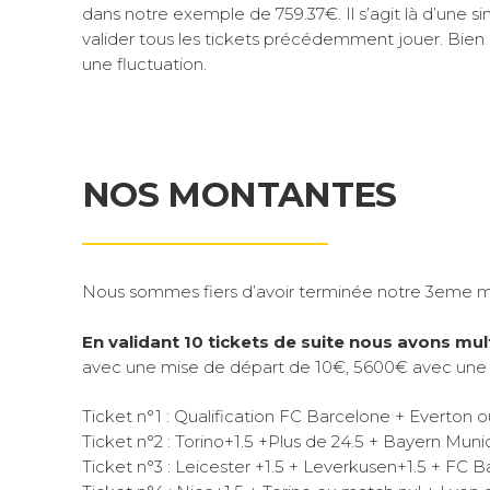
dans notre exemple de 759.37€. Il s’agit là d’une si
valider tous les tickets précédemment jouer. Bien 
une fluctuation.
NOS MONTANTES
———————————————
Nous sommes fiers d’avoir terminée notre 3eme mo
En validant 10 tickets de suite nous avons mul
avec une mise de départ de 10€, 5600€ avec une m
Ticket n°1 : Qualification FC Barcelone + Everton 
Ticket n°2 : Torino+1.5 +Plus de 24.5 + Bayern Mun
Ticket n°3 : Leicester +1.5 + Leverkusen+1.5 + FC B