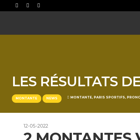
LES RÉSULTATS D
MONTANTE
,
PARIS SPORTIFS
,
PRONO
MONTANTE
NEWS
12-05-2022
2 MONTANTES V