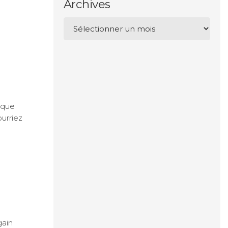
Archives
Archives
e que
urriez
gain