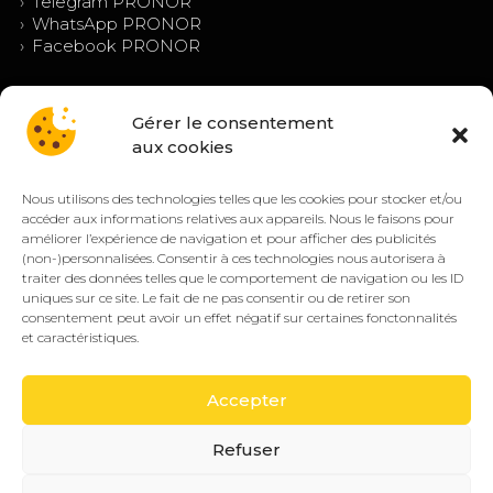
›
Telegram PRONOR
›
WhatsApp PRONOR
›
Facebook PRONOR
Gérer le consentement
aux cookies
Nous utilisons des technologies telles que les cookies pour stocker et/ou
accéder aux informations relatives aux appareils. Nous le faisons pour
améliorer l’expérience de navigation et pour afficher des publicités
(non-)personnalisées. Consentir à ces technologies nous autorisera à
© PRONOR 2019 – 2026 — Tous droits réservés.
traiter des données telles que le comportement de navigation ou les ID
Mentions légales
Confidentialité
CGV/CGU
Cookies (EU)
uniques sur ce site. Le fait de ne pas consentir ou de retirer son
consentement peut avoir un effet négatif sur certaines fonctonnalités
🔒 Paiement sécurisé
VISA
CB
SEPA
et caractéristiques.
PayPal
Accepter
Jeu responsable :
PRONOR encourage une
18+
pratique responsable des paris sportifs. Les jeux
Refuser
d’argent comportent des risques : perte d’argent,