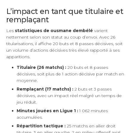
L’impact en tant que titulaire et
remplaçant
Les
statistiques de ousmane dembélé
varient
nettement selon son statut au coup d’envoi. Avec 26
titularisations, il affiche 20 buts et 8 passes décisives, soit
un volume d’actions décisives très élevé rapporté à ses
apparitions.
Titulaire (26 matchs) :
20 buts et 8 passes
décisives, soit plus de 1 action décisive par match en
moyenne.
Remplaçant (17 matchs) :
2 buts et 3 passes
décisives, avec un impact réel malgré un temps de
jeu réduit.
Minutes jouées en Ligue 1 :
1 062 minutes
accumulées.
Répartition tactique :
25 matchs en ailier droit
titulaire, 3 en ailier gauche, 2 en milieu offensif axial.