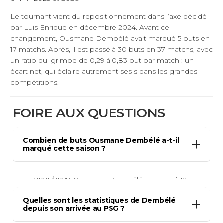
Le tournant vient du repositionnement dans l’axe décidé
par Luis Enrique en décembre 2024. Avant ce
changement, Ousmane Dembélé avait marqué 5 buts en
17 matchs. Après, il est passé à 30 buts en 37 matchs, avec
un ratio qui grimpe de 0,29 à 0,83 but par match : un
écart net, qui éclaire autrement ses s dans les grandes
compétitions.
FOIRE AUX QUESTIONS
Combien de buts Ousmane Dembélé a-t-il
marqué cette saison ?
En 2026/2027, Ousmane Dembélé a marqué 19
buts et délivré 10 passes décisives en 37 matchs
Quelles sont les statistiques de Dembélé
avec le PSG, toutes compétitions confondues : 10
depuis son arrivée au PSG ?
buts en Ligue 1, 8 en Ligue des champions et 1 en
Coupe de France. Sa blessure au mollet droit peut