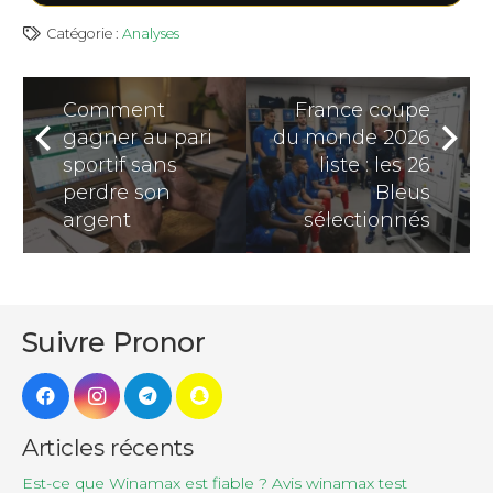
Catégorie :
Analyses
Comment
France coupe
gagner au pari
du monde 2026
sportif sans
liste : les 26
perdre son
Bleus
argent
sélectionnés
Suivre Pronor
Articles récents
Est-ce que Winamax est fiable ? Avis winamax test