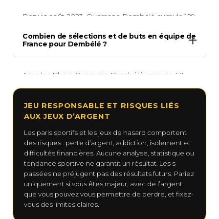
encore peser sur son total d’ici la fin de saison.
Depuis août 2023, Ousmane Dembélé cumule 129
matchs, 59 buts et 35 passes décisives avec Paris
Combien de sélections et de buts en équipe de
dans les différentes compétitions. Son exercice le
France pour Dembélé ?
plus abouti reste 2024-2025 : 35 buts en 54
rencontres, avec à la clé le Ballon d’Or 2025 et le
trophée UNFP de meilleur joueur.
Avec les Bleus, Ousmane Dembélé compte 60
sélections officielles et 7 buts en carrière.
Champion du monde en 2018 puis finaliste en
2022, il vise la Coupe du monde 2026. Dès lors, sa
JEU RESPONSABLE ET RISQUES LIÉS
présence dépend du diagnostic médical lié à sa
AUX JEUX D’ARGENT
blessure actuelle au mollet droit.
Les paris sportifs et les jeux de hasard comportent
des risques : perte d’argent, addiction, isolement et
difficultés financières. Aucune analyse, statistique ou
REJOINDRE LE VIP PRONOR
tendance sportive ne garantit un résultat. Les s
passées ne préjugent pas des résultats futurs. Pariez
uniquement si vous êtes majeur, avec de l’argent
que vous pouvez vous permettre de perdre, et fixez-
vous des limites claires.