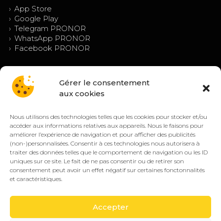
›
App Store
›
Google Play
›
Telegram PRONOR
›
WhatsApp PRONOR
›
Facebook PRONOR
Gérer le consentement
aux cookies
Nous utilisons des technologies telles que les cookies pour stocker et/ou
accéder aux informations relatives aux appareils. Nous le faisons pour
améliorer l’expérience de navigation et pour afficher des publicités
(non-)personnalisées. Consentir à ces technologies nous autorisera à
© PRONOR 2019 – 2026 — Tous droits réservés.
traiter des données telles que le comportement de navigation ou les ID
Mentions légales
Confidentialité
CGV/CGU
Cookies (EU)
uniques sur ce site. Le fait de ne pas consentir ou de retirer son
consentement peut avoir un effet négatif sur certaines fonctonnalités
🔒 Paiement sécurisé
VISA
CB
SEPA
et caractéristiques.
PayPal
Accepter
Jeu responsable :
PRONOR encourage une