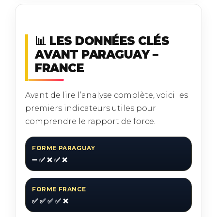
📊 LES DONNÉES CLÉS
AVANT PARAGUAY –
FRANCE
Avant de lire l’analyse complète, voici les
premiers indicateurs utiles pour
comprendre le rapport de force.
FORME PARAGUAY
➖ ✅ ❌ ✅ ❌
FORME FRANCE
✅ ✅ ✅ ✅ ❌