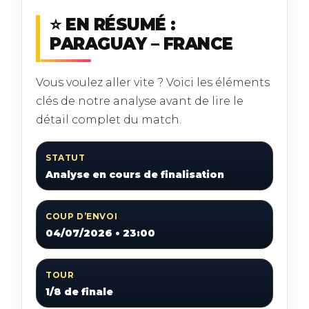
⭐ EN RÉSUMÉ :
PARAGUAY – FRANCE
Vous voulez aller vite ? Voici les éléments
clés de notre analyse avant de lire le
détail complet du match.
STATUT
Analyse en cours de finalisation
COUP D’ENVOI
04/07/2026 • 23:00
TOUR
1/8 de finale