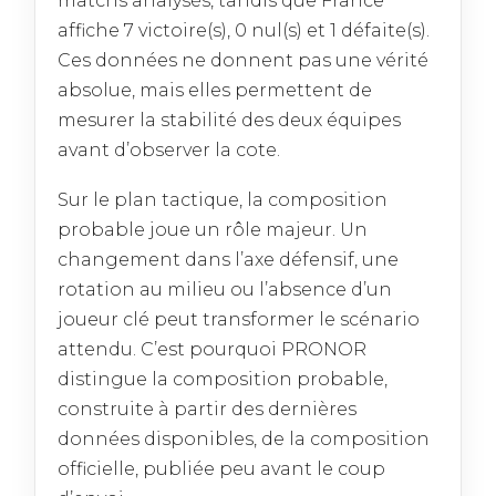
matchs analysés, tandis que France
affiche 7 victoire(s), 0 nul(s) et 1 défaite(s).
Ces données ne donnent pas une vérité
absolue, mais elles permettent de
mesurer la stabilité des deux équipes
avant d’observer la cote.
Sur le plan tactique, la composition
probable joue un rôle majeur. Un
changement dans l’axe défensif, une
rotation au milieu ou l’absence d’un
joueur clé peut transformer le scénario
attendu. C’est pourquoi PRONOR
distingue la composition probable,
construite à partir des dernières
données disponibles, de la composition
officielle, publiée peu avant le coup