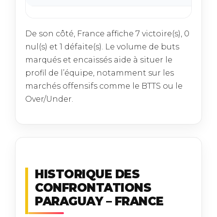
De son côté, France affiche 7 victoire(s), 0
nul(s) et 1 défaite(s). Le volume de buts
marqués et encaissés aide à situer le
profil de l’équipe, notamment sur les
marchés offensifs comme le BTTS ou le
Over/Under.
HISTORIQUE DES
CONFRONTATIONS
PARAGUAY – FRANCE