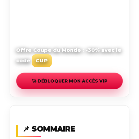
🔥 Pronostics SAFE / FUN / MONTANTE
selon le programme
📱 Application PRONOR + alertes
instantanées
Offre Coupe du Monde :
-30% avec le
code
CUP
🚀 DÉBLOQUER MON ACCÈS VIP
📌 SOMMAIRE