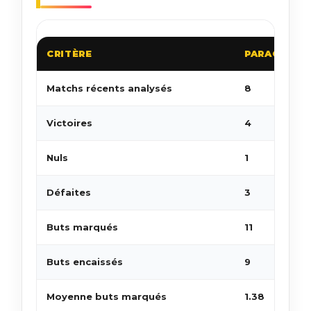
CRITÈRE
PARAGUAY
Matchs récents analysés
8
Victoires
4
Nuls
1
Défaites
3
Buts marqués
11
Buts encaissés
9
Moyenne buts marqués
1.38