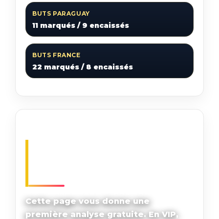
BUTS PARAGUAY
11 marqués / 9 encaissés
BUTS FRANCE
22 marqués / 8 encaissés
🎁 DÉBLOQUEZ TOUTES
LES ANALYSES COUPE DU
MONDE
Cette page vous donne une
première analyse gratuite. En VIP,