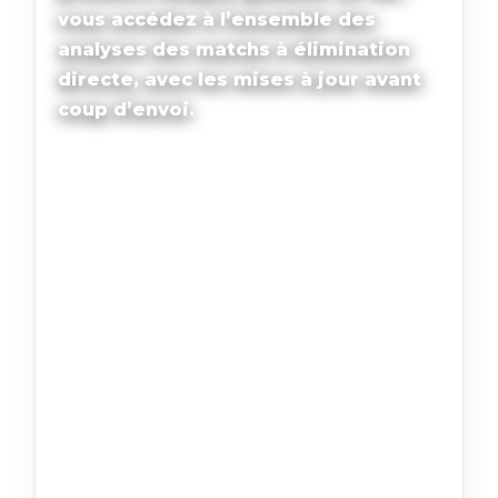
vous accédez à l’ensemble des
analyses des matchs à élimination
directe, avec les mises à jour avant
coup d’envoi.
🇵🇾 Paraguay – France 🇫🇷
🇨🇦 Canada – Maroc 🇲🇦
🇧🇷 Brésil – Norvège 🇳🇴
🇲🇽 Mexique – Angleterre 🏴
🇵🇹 Portugal – Espagne 🇪🇸
🇺🇸 États-Unis – Belgique 🇧🇪