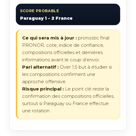
SCORE PROBABLE
Paraguay 1 – 2 France
Ce qui sera mis à jour :
pronostic final
PRONOR, cote, indice de confiance,
compositions officielles et dernières
informations avant le coup d’envoi.
Pari alternatif :
Over 1,5 but à étudier si
les compositions confirment une
approche offensive.
Risque principal :
Le point clé reste la
confirmation des compositions officielles,
surtout si Paraguay ou France effectue
une rotation.