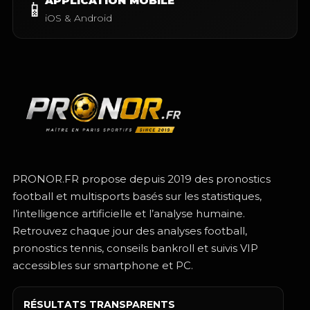
APPLICATION MOBILE
📱
iOS & Android
PRONOR.FR propose depuis 2019 des pronostics
football et multisports basés sur les statistiques,
l’intelligence artificielle et l’analyse humaine.
Retrouvez chaque jour des analyses football,
pronostics tennis, conseils bankroll et suivis VIP
accessibles sur smartphone et PC.
RÉSULTATS TRANSPARENTS