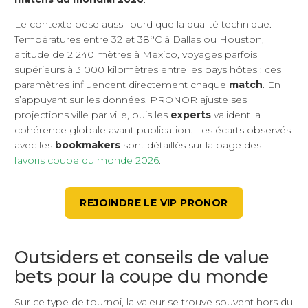
Le contexte pèse aussi lourd que la qualité technique.
Températures entre 32 et 38°C à Dallas ou Houston,
altitude de 2 240 mètres à Mexico, voyages parfois
supérieurs à 3 000 kilomètres entre les pays hôtes : ces
paramètres influencent directement chaque
match
. En
s’appuyant sur les données, PRONOR ajuste ses
projections ville par ville, puis les
experts
valident la
cohérence globale avant publication. Les écarts observés
avec les
bookmakers
sont détaillés sur la page des
favoris coupe du monde 2026
.
REJOINDRE LE VIP PRONOR
Outsiders et conseils de value
bets pour la coupe du monde
Sur ce type de tournoi, la valeur se trouve souvent hors du