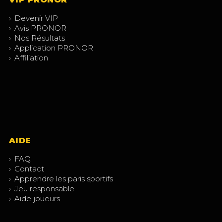
›
Devenir VIP
›
Avis PRONOR
›
Nos Résultats
›
Application PRONOR
›
Affiliation
AIDE
›
FAQ
›
Contact
›
Apprendre les paris sportifs
›
Jeu responsable
›
Aide joueurs