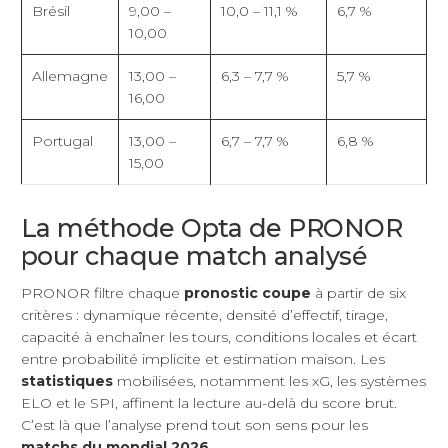
Brésil
9,00 –
10,0 – 11,1 %
6,7 %
10,00
Allemagne
13,00 –
6,3 – 7,7 %
5,7 %
16,00
Portugal
13,00 –
6,7 – 7,7 %
6,8 %
15,00
La méthode Opta de PRONOR
pour chaque match analysé
PRONOR filtre chaque
pronostic coupe
à partir de six
critères : dynamique récente, densité d’effectif, tirage,
capacité à enchaîner les tours, conditions locales et écart
entre probabilité implicite et estimation maison. Les
statistiques
mobilisées, notamment les xG, les systèmes
ELO et le SPI, affinent la lecture au-delà du score brut.
C’est là que l’analyse prend tout son sens pour les
matchs du mondial 2026
.