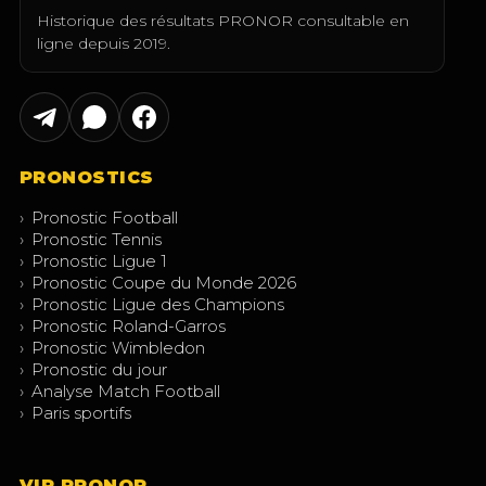
Historique des résultats PRONOR consultable en
ligne depuis 2019.
PRONOSTICS
›
Pronostic Football
›
Pronostic Tennis
›
Pronostic Ligue 1
›
Pronostic Coupe du Monde 2026
›
Pronostic Ligue des Champions
›
Pronostic Roland-Garros
›
Pronostic Wimbledon
›
Pronostic du jour
›
Analyse Match Football
›
Paris sportifs
VIP PRONOR