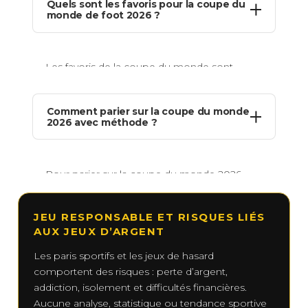
coupe du monde 2026 : 16,1 % de chances de
Quels sont les favoris pour la coupe du
monde de foot 2026 ?
titre selon 10 000 simulations Opta croisées
avec l’algorithme NT Apex. La cote observée
se situe entre 5,50 et 6,00. Derrière, la France
suit à 13 %, puis l’Angleterre à 11,2 %, tandis
Les favoris de la coupe du monde sont
que l’Argentine et le Brésil restent
clairement identifiés par les bookmakers.
pleinement dans la course, avec un tirage
L’Espagne (5,50-6,00) et la France (6,00)
pouvant redistribuer les cartes.
forment le duo de tête, talonnées par
Comment parier sur la coupe du monde
2026 avec méthode ?
l’Argentine (7,00-10,00), l’Angleterre (8,00-
9,00) et le Brésil (9,00-10,00). À l’inverse, le
Portugal et l’Allemagne apparaissent un cran
derrière, entre 13,00 et 16,00 : la cote mérite
Pour parier sur la coupe du monde 2026
attention.
avec méthode, PRONOR recommande
d’abord de convertir chaque cote en
JEU RESPONSABLE ET RISQUES LIÉS
probabilité implicite via la formule : (1/cote) ×
AUX JEUX D’ARGENT
100. Dès lors, il faut comparer ce chiffre à
l’estimation retenue sur le match ou sur un
Les paris sportifs et les jeux de hasard
marché de qualification. Si l’écart est
comportent des risques : perte d’argent,
favorable, la valeur existe. En pratique, le
addiction, isolement et difficultés financières.
parieur gagne à cibler les marchés de
Aucune analyse, statistique ou tendance sportive
parcours plutôt que le seul vainqueur final de