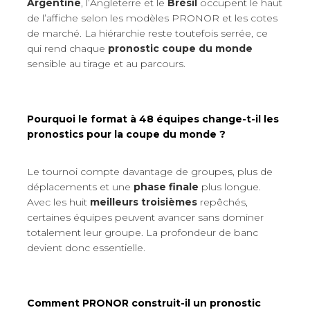
Argentine
, l’Angleterre et le
Brésil
occupent le haut
de l’affiche selon les modèles PRONOR et les cotes
de marché. La hiérarchie reste toutefois serrée, ce
qui rend chaque
pronostic coupe du monde
sensible au tirage et au parcours.
Pourquoi le format à 48 équipes change-t-il les
pronostics pour la coupe du monde ?
Le tournoi compte davantage de groupes, plus de
déplacements et une
phase finale
plus longue.
Avec les huit
meilleurs troisièmes
repêchés,
certaines équipes peuvent avancer sans dominer
totalement leur groupe. La profondeur de banc
devient donc essentielle.
Comment PRONOR construit-il un pronostic