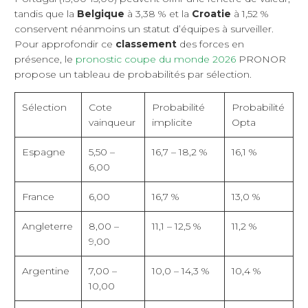
tandis que la
Belgique
à 3,38 % et la
Croatie
à 1,52 %
conservent néanmoins un statut d’équipes à surveiller.
Pour approfondir ce
classement
des forces en
présence, le
pronostic coupe du monde 2026
PRONOR
propose un tableau de probabilités par sélection.
Sélection
Cote
Probabilité
Probabilité
vainqueur
implicite
Opta
Espagne
5,50 –
16,7 – 18,2 %
16,1 %
6,00
France
6,00
16,7 %
13,0 %
Angleterre
8,00 –
11,1 – 12,5 %
11,2 %
9,00
Argentine
7,00 –
10,0 – 14,3 %
10,4 %
10,00