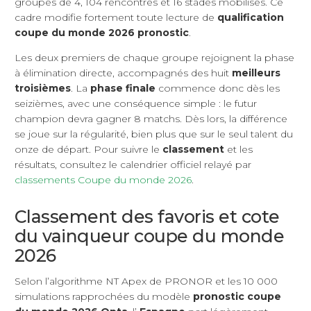
groupes de 4, 104 rencontres et 16 stades mobilisés. Ce
cadre modifie fortement toute lecture de
qualification
coupe du monde 2026 pronostic
.
Les deux premiers de chaque groupe rejoignent la phase
à élimination directe, accompagnés des huit
meilleurs
troisièmes
. La
phase finale
commence donc dès les
seizièmes, avec une conséquence simple : le futur
champion devra gagner 8 matchs. Dès lors, la différence
se joue sur la régularité, bien plus que sur le seul talent du
onze de départ. Pour suivre le
classement
et les
résultats, consultez le calendrier officiel relayé par
classements Coupe du monde 2026
.
Classement des favoris et cote
du vainqueur coupe du monde
2026
Selon l’algorithme NT Apex de PRONOR et les 10 000
simulations rapprochées du modèle
pronostic coupe