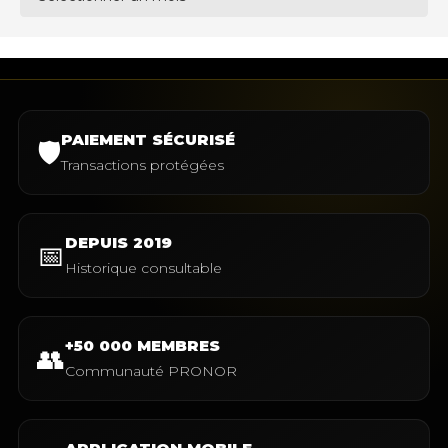
PAIEMENT SÉCURISÉ
🛡️
Transactions protégées
DEPUIS 2019
📅
Historique consultable
+50 000 MEMBRES
👥
Communauté PRONOR