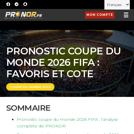
MON COMPTE
PRONOSTIC COUPE DU
MONDE 2026 FIFA :
FAVORIS ET COTE
COUPE DU MONDE 2026
SOMMAIRE
Pronostic coupe du monde 2026 FIFA : l’analyse
complète de PRONOR