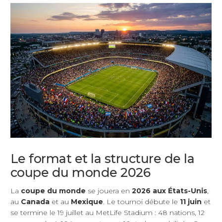
Le format et la structure de la
coupe du monde 2026
La
coupe du monde
se jouera en
2026 aux États-Unis
,
au
Canada
et au
Mexique
. Le tournoi débute le
11 juin
et
se termine le 19 juillet au MetLife Stadium : 48 nations, 12