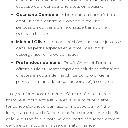
capacité de créer seul une situation décisive.
Ousmane Dembélé
: 4 buts dans la compétition,
dont un triplé contre la Norvège, avec une
percussion qui transforme chaque transition en
occasion franche.
Michael Olise
: 2 passes décisives, une vraie justesse
dans les petits espaces et le profil idéal pour
désorganiser un bloc compact.
Profondeur du banc
: Doué, Cherki et Barcola
offrent à Didier Deschamps des solutions offensives
directes en cours de match, ce qui prolonge la
pression sur une défense suédoise déjà sollicitée.
La dynamique horaire mérite d’être notée : la France
marque surtout entre la 60e et la 90e minute. Cette
tendance s’explique par l’usure imposée par le 4-2-3-1
français, alors que la Suède concède souvent entre la 45e
et la 60e. Une fois la cote validée, cette séquence devient
centrale dans toute analyse de match France.