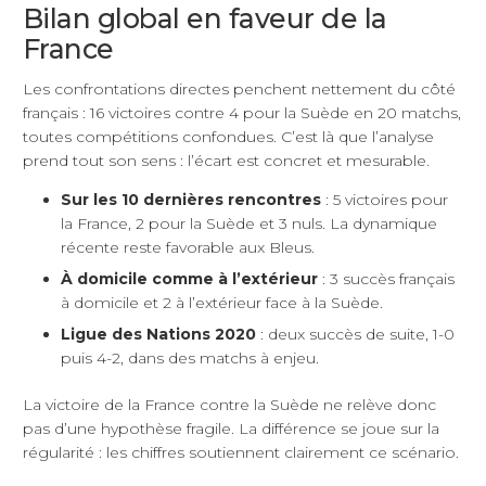
Bilan global en faveur de la
France
Les confrontations directes penchent nettement du côté
français : 16 victoires contre 4 pour la Suède en 20 matchs,
toutes compétitions confondues. C’est là que l’analyse
prend tout son sens : l’écart est concret et mesurable.
Sur les 10 dernières rencontres
: 5 victoires pour
la France, 2 pour la Suède et 3 nuls. La dynamique
récente reste favorable aux Bleus.
À domicile comme à l’extérieur
: 3 succès français
à domicile et 2 à l’extérieur face à la Suède.
Ligue des Nations 2020
: deux succès de suite, 1-0
puis 4-2, dans des matchs à enjeu.
La victoire de la France contre la Suède ne relève donc
pas d’une hypothèse fragile. La différence se joue sur la
régularité : les chiffres soutiennent clairement ce scénario.