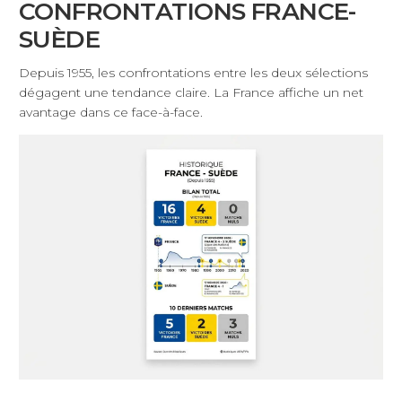
CONFRONTATIONS FRANCE-
SUÈDE
Depuis 1955, les confrontations entre les deux sélections
dégagent une tendance claire. La France affiche un net
avantage dans ce face-à-face.