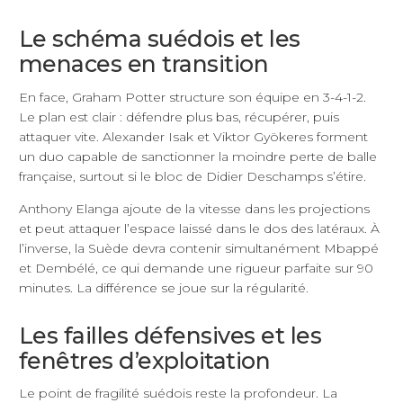
Le schéma suédois et les
menaces en transition
En face, Graham Potter structure son équipe en 3-4-1-2.
Le plan est clair : défendre plus bas, récupérer, puis
attaquer vite. Alexander Isak et Viktor Gyökeres forment
un duo capable de sanctionner la moindre perte de balle
française, surtout si le bloc de Didier Deschamps s’étire.
Anthony Elanga ajoute de la vitesse dans les projections
et peut attaquer l’espace laissé dans le dos des latéraux. À
l’inverse, la Suède devra contenir simultanément Mbappé
et Dembélé, ce qui demande une rigueur parfaite sur 90
minutes. La différence se joue sur la régularité.
Les failles défensives et les
fenêtres d’exploitation
Le point de fragilité suédois reste la profondeur. La