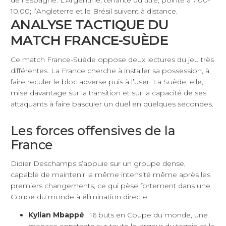
10,00; l’Angleterre et le Brésil suivent à distance.
ANALYSE TACTIQUE DU
MATCH FRANCE-SUÈDE
Ce match France-Suède oppose deux lectures du jeu très
différentes. La France cherche à installer sa possession, à
faire reculer le bloc adverse puis à l’user. La Suède, elle,
mise davantage sur la transition et sur la capacité de ses
attaquants à faire basculer un duel en quelques secondes.
Les forces offensives de la
France
Didier Deschamps s’appuie sur un groupe dense,
capable de maintenir la même intensité même après les
premiers changements, ce qui pèse fortement dans une
Coupe du monde à élimination directe.
Kylian Mbappé
: 16 buts en Coupe du monde, une
menace constante sur toute la largeur du terrain et la