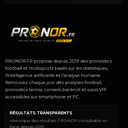
PRONOR.FR propose depuis 2019 des pronostics
football et multisports basés sur les statistiques,
l’intelligence artificielle et l’analyse humaine.
Retrouvez chaque jour des analyses football,
pronostics tennis, conseils bankroll et suivis VIP
accessibles sur smartphone et PC.
RÉSULTATS TRANSPARENTS
Historique des résultats PRONOR consultable en
ligne depuis 2019.