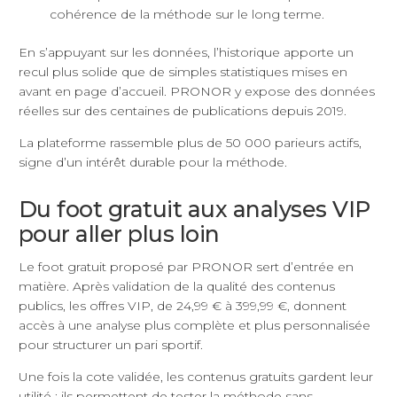
cohérence de la méthode sur le long terme.
En s’appuyant sur les données, l’historique apporte un
recul plus solide que de simples statistiques mises en
avant en page d’accueil. PRONOR y expose des données
réelles sur des centaines de publications depuis 2019.
La plateforme rassemble plus de 50 000 parieurs actifs,
signe d’un intérêt durable pour la méthode.
Du foot gratuit aux analyses VIP
pour aller plus loin
Le foot gratuit proposé par PRONOR sert d’entrée en
matière. Après validation de la qualité des contenus
publics, les offres VIP, de 24,99 € à 399,99 €, donnent
accès à une analyse plus complète et plus personnalisée
pour structurer un pari sportif.
Une fois la cote validée, les contenus gratuits gardent leur
utilité : ils permettent de tester la méthode sans