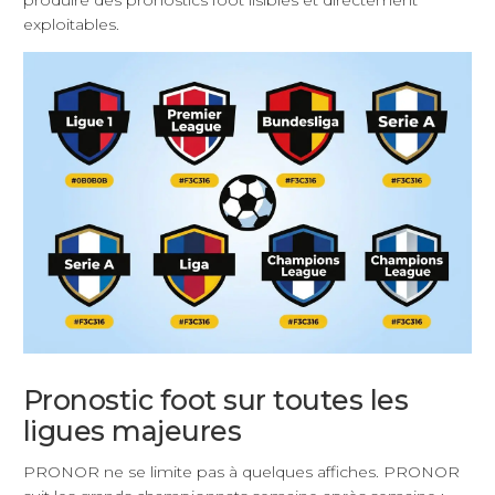
produire des pronostics foot lisibles et directement
exploitables.
Pronostic foot sur toutes les
ligues majeures
PRONOR ne se limite pas à quelques affiches. PRONOR