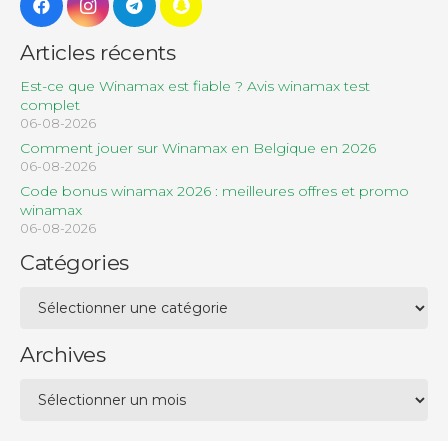
Articles récents
Est-ce que Winamax est fiable ? Avis winamax test
complet
06-08-2026
Comment jouer sur Winamax en Belgique en 2026
06-08-2026
Code bonus winamax 2026 : meilleures offres et promo
winamax
06-08-2026
Catégories
Catégories
Archives
Archives