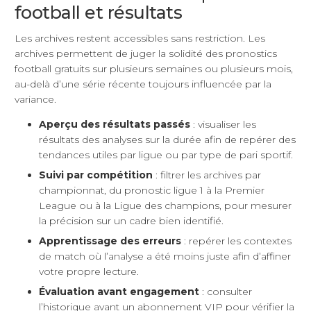
football et résultats
Les archives restent accessibles sans restriction. Les
archives permettent de juger la solidité des pronostics
football gratuits sur plusieurs semaines ou plusieurs mois,
au-delà d’une série récente toujours influencée par la
variance.
Aperçu des résultats passés
: visualiser les
résultats des analyses sur la durée afin de repérer des
tendances utiles par ligue ou par type de pari sportif.
Suivi par compétition
: filtrer les archives par
championnat, du pronostic ligue 1 à la Premier
League ou à la Ligue des champions, pour mesurer
la précision sur un cadre bien identifié.
Apprentissage des erreurs
: repérer les contextes
de match où l’analyse a été moins juste afin d’affiner
votre propre lecture.
Évaluation avant engagement
: consulter
l’historique avant un abonnement VIP pour vérifier la