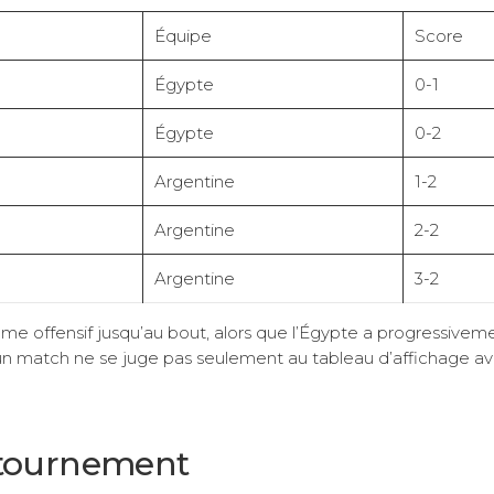
Équipe
Score
Égypte
0-1
Égypte
0-2
Argentine
1-2
Argentine
2-2
Argentine
3-2
me offensif jusqu’au bout, alors que l’Égypte a progressiveme
 d’un match ne se juge pas seulement au tableau d’affichage av
retournement