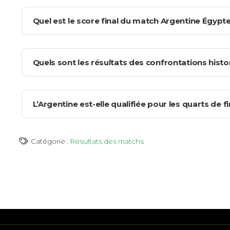
Quel est le score final du match Argentine Égypte
Le
score
final entre l’Argentine et l’Égypte est de 3-2 
disputé le 7 juillet 2026 à Atlanta, a basculé très tard 
Quels sont les résultats des confrontations histo
Les
confrontations
entre l’
Argentine et l’Égypte
res
sélections ne s’étaient croisées qu’à deux reprises, don
L’Argentine est-elle qualifiée pour les quarts de
résultats
globaux confirmaient déjà un avantage argen
Oui. Grâce à ce succès 3-2 contre l’Égypte, l’Argentine 
Catégorie :
Résultats des matchs
doit y retrouver le vainqueur de Suisse-Colombie à Kans
REJO
JEU RESPONSABLE ET RISQUES LIÉS AUX JEUX D’
Les paris sportifs et les jeux de hasard comportent des risq
analyse, statistique ou tendance sportive ne garantit un rés
uniquement si vous êtes majeur, avec de l’argent que vous 