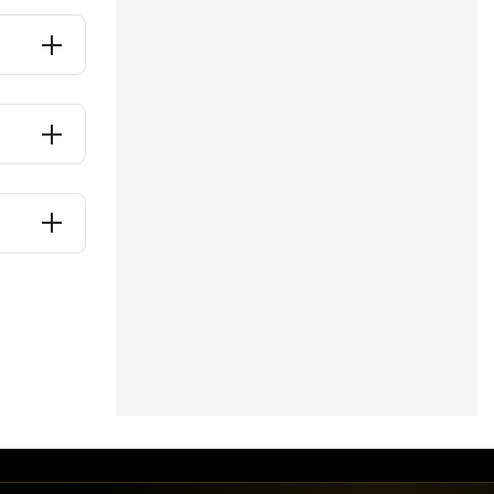
de
,
t argentin.
, les deux
, les
 2026
. Elle
es. Aucune
es.