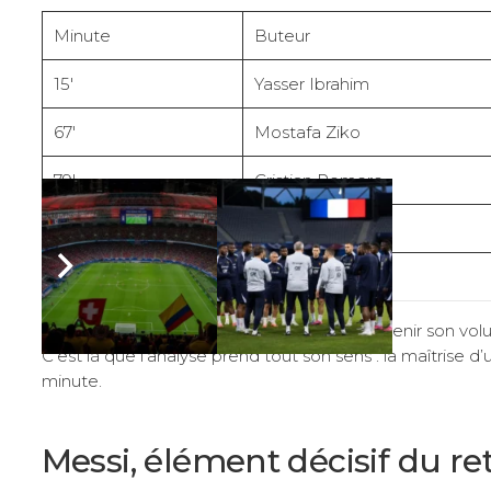
Minute
Buteur
15′
Yasser Ibrahim
67′
Mostafa Ziko
79′
Cristian Romero
83′
Lionel Messi
90’+3
Enzo Fernandez
Menée de deux buts, l’Argentine a su maintenir son volu
C’est là que l’analyse prend tout son sens : la maîtrise
minute.
Messi, élément décisif du 