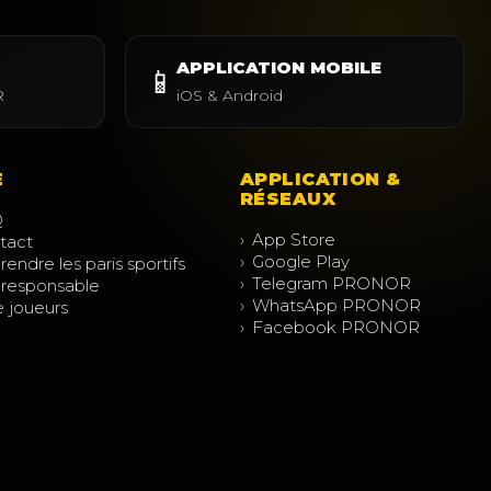
APPLICATION MOBILE
📱
R
iOS & Android
E
APPLICATION &
RÉSEAUX
Q
›
App Store
tact
›
Google Play
endre les paris sportifs
›
Telegram PRONOR
 responsable
›
WhatsApp PRONOR
e joueurs
›
Facebook PRONOR