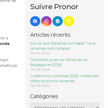
uitième de
Suivre Pronor
Articles récents
ine a
Est-ce que Winamax est fiable ? Avis
monde
,
winamax test complet
06-08-2026
Comment jouer sur Winamax en
rtant
Belgique en 2026
taillé par
06-08-2026
Code bonus winamax 2026 : meilleures
offres et promo winamax
06-08-2026
Catégories
Catégories