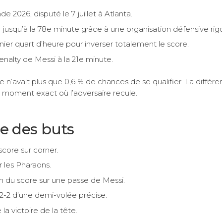
2026, disputé le 7 juillet à Atlanta.
usqu’à la 78e minute grâce à une organisation défensive rig
ernier quart d’heure pour inverser totalement le score.
nalty de Messi à la 21e minute.
ne n’avait plus que 0,6 % de chances de se qualifier. La différ
 au moment exact où l’adversaire recule.
ie des buts
score sur corner.
r les Pharaons.
on du score sur une passe de Messi.
à 2-2 d’une demi-volée précise.
 la victoire de la tête.