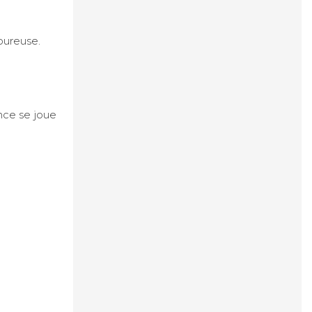
oureuse.
ence se joue