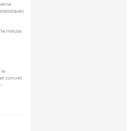
i-même
statistiques
21e minute,
 le
ait concret
e-