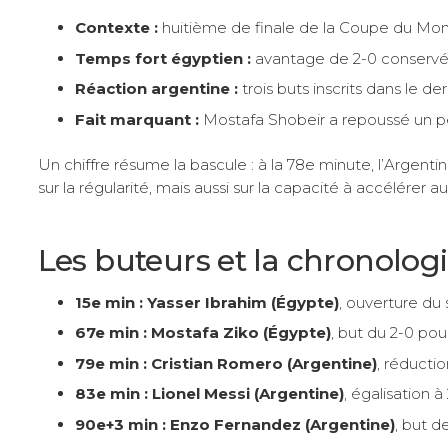
Contexte :
huitième de finale de la Coupe du Monde 
Temps fort égyptien :
avantage de 2-0 conservé j
Réaction argentine :
trois buts inscrits dans le d
Fait marquant :
Mostafa Shobeir a repoussé un pe
Un chiffre résume la bascule : à la 78e minute, l’Argenti
sur la régularité, mais aussi sur la capacité à accélérer
Les buteurs et la chronolog
15e min : Yasser Ibrahim (Égypte)
, ouverture du 
67e min : Mostafa Ziko (Égypte)
, but du 2-0 pou
79e min : Cristian Romero (Argentine)
, réducti
83e min : Lionel Messi (Argentine)
, égalisation 
90e+3 min : Enzo Fernandez (Argentine)
, but de