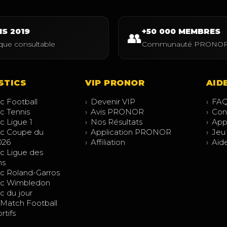
IS 2019
+50 000 MEMBRES
👥
ique consultable
Communauté PRONO
STICS
VIP PRONOR
AID
c Football
›
Devenir VIP
›
FA
c Tennis
›
Avis PRONOR
›
Con
c Ligue 1
›
Nos Résultats
›
Appr
ic Coupe du
›
Application PRONOR
›
Jeu
026
›
Affiliation
›
Aid
ic Ligue des
ns
ic Roland-Garros
ic Wimbledon
c du jour
 Match Football
rtifs