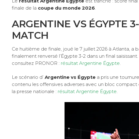
Le
résultat Argentine Égypte
est tranché : score fina
finale de la
coupe du monde 2026
.
ARGENTINE VS ÉGYPTE 3-
MATCH
Ce huitième de finale, joué le 7 juillet 2026 à Atlanta,
finalement renversé l’Égypte 3-2 dans un final saisissant.
consultez PRONOR :
résultat Argentine Égypte
.
Le scénario d’
Argentine vs Égypte
a pris une tournur
contenu les offensives adverses avec un bloc compact et
la presse nationale :
résultat Argentine Égypte
.