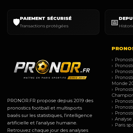
PAIEMENT SÉCURISÉ
DEPU
🛡️
📅
Transactions protégées
Histor
PRONO
›
Pronosti
›
Pronosti
›
Pronosti
›
Pronost
Monde 2
›
Pronost
Champio
PRONOR.FR propose depuis 2019 des
›
Pronost
›
Pronost
pronostics football et multisports
›
Pronosti
basés sur les statistiques, l’intelligence
›
Analyse
artificielle et l’analyse humaine.
›
Paris spo
Retrouvez chaque jour des analyses