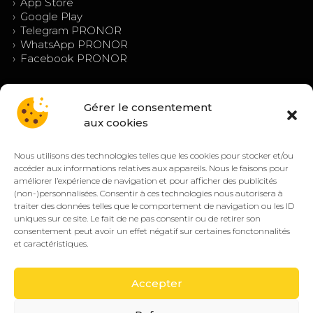
›
App Store
›
Google Play
›
Telegram PRONOR
›
WhatsApp PRONOR
›
Facebook PRONOR
Gérer le consentement
aux cookies
Nous utilisons des technologies telles que les cookies pour stocker et/ou
accéder aux informations relatives aux appareils. Nous le faisons pour
améliorer l’expérience de navigation et pour afficher des publicités
(non-)personnalisées. Consentir à ces technologies nous autorisera à
© PRONOR 2019 – 2026 — Tous droits réservés.
traiter des données telles que le comportement de navigation ou les ID
Mentions légales
Confidentialité
CGV/CGU
Cookies (EU)
uniques sur ce site. Le fait de ne pas consentir ou de retirer son
consentement peut avoir un effet négatif sur certaines fonctonnalités
🔒 Paiement sécurisé
VISA
CB
SEPA
et caractéristiques.
PayPal
Accepter
Jeu responsable :
PRONOR encourage une
18+