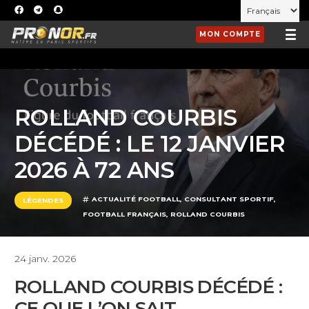
MON COMPTE
ROLLAND COURBIS
DÉCÉDÉ : LE 12 JANVIER
2026 À 72 ANS
ACTUALITÉ FOOTBALL
,
CONSULTANT SPORTIF
,
LÉGENDES
FOOTBALL FRANÇAIS
,
ROLLAND COURBIS
24 janv. 2026
ROLLAND COURBIS DÉCÉDÉ :
CE QUE L’ON SAIT