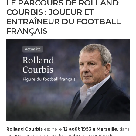
LE PARCOURS DE ROLLAND
COURBIS : JOUEUR ET
ENTRAÎNEUR DU FOOTBALL
FRANÇAIS
Rolland Courbis
est né le
12 août 1953 à Marseille
, dans
les quartiers nord de la ville. Il débute sa carrière de