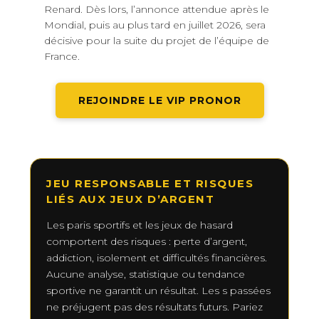
Renard. Dès lors, l’annonce attendue après le
Mondial, puis au plus tard en juillet 2026, sera
décisive pour la suite du projet de l’équipe de
France.
REJOINDRE LE VIP PRONOR
JEU RESPONSABLE ET RISQUES
LIÉS AUX JEUX D’ARGENT
Les paris sportifs et les jeux de hasard
comportent des risques : perte d’argent,
addiction, isolement et difficultés financières.
Aucune analyse, statistique ou tendance
sportive ne garantit un résultat. Les s passées
ne préjugent pas des résultats futurs. Pariez