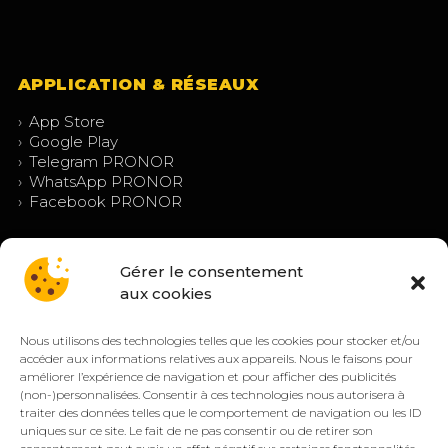
APPLICATION & RÉSEAUX
›
App Store
›
Google Play
›
Telegram PRONOR
›
WhatsApp PRONOR
›
Facebook PRONOR
Gérer le consentement
aux cookies
Nous utilisons des technologies telles que les cookies pour stocker et/ou
accéder aux informations relatives aux appareils. Nous le faisons pour
améliorer l’expérience de navigation et pour afficher des publicités
(non-)personnalisées. Consentir à ces technologies nous autorisera à
© PRONOR 2019 – 2026 — Tous droits réservés.
traiter des données telles que le comportement de navigation ou les ID
Mentions légales
Confidentialité
CGV/CGU
Cookies (EU)
uniques sur ce site. Le fait de ne pas consentir ou de retirer son