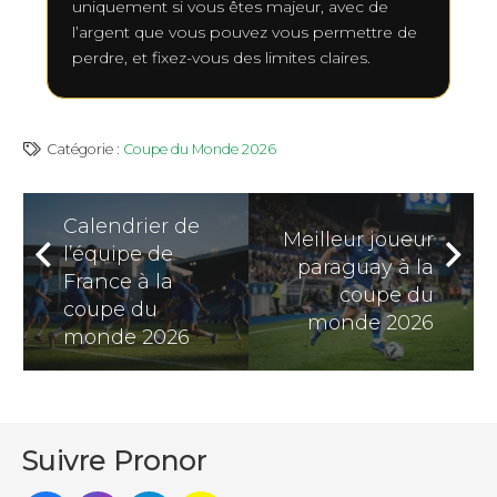
uniquement si vous êtes majeur, avec de
l’argent que vous pouvez vous permettre de
perdre, et fixez-vous des limites claires.
Catégorie :
Coupe du Monde 2026
Calendrier de
Meilleur joueur
l’équipe de
paraguay à la
France à la
coupe du
coupe du
monde 2026
monde 2026
Suivre Pronor