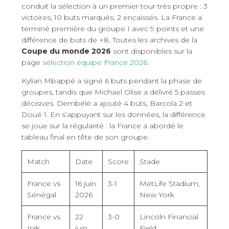
conduit la sélection à un premier tour très propre : 3
victoires, 10 buts marqués, 2 encaissés. La France a
terminé première du groupe I avec 9 points et une
différence de buts de +8. Toutes les archives de la
Coupe du monde 2026
sont disponibles sur la
page
sélection équipe France 2026
.
Kylian Mbappé a signé 6 buts pendant la phase de
groupes, tandis que Michael Olise a délivré 5 passes
décisives. Dembélé a ajouté 4 buts, Barcola 2 et
Doué 1. En s’appuyant sur les données, la différence
se joue sur la régularité : la France a abordé le
tableau final en tête de son groupe.
Match
Date
Score
Stade
France vs
16 juin
3-1
MetLife Stadium,
Sénégal
2026
New York
France vs
22
3-0
Lincoln Financial
Irak
juin
Field,