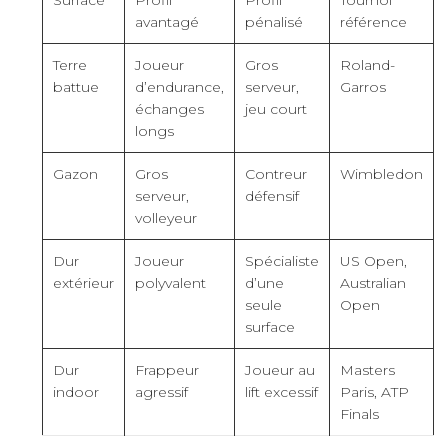
avantagé
pénalisé
référence
Terre
Joueur
Gros
Roland-
battue
d’endurance,
serveur,
Garros
échanges
jeu court
longs
Gazon
Gros
Contreur
Wimbledon
serveur,
défensif
volleyeur
Dur
Joueur
Spécialiste
US Open,
extérieur
polyvalent
d’une
Australian
seule
Open
surface
Dur
Frappeur
Joueur au
Masters
indoor
agressif
lift excessif
Paris, ATP
Finals