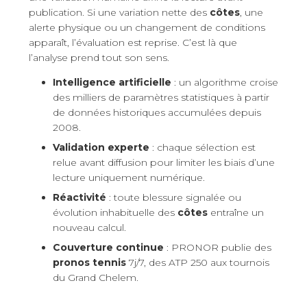
publication. Si une variation nette des
côtes
, une
alerte physique ou un changement de conditions
apparaît, l’évaluation est reprise. C’est là que
l’analyse prend tout son sens.
Intelligence artificielle
: un algorithme croise
des milliers de paramètres statistiques à partir
de données historiques accumulées depuis
2008.
Validation experte
: chaque sélection est
relue avant diffusion pour limiter les biais d’une
lecture uniquement numérique.
Réactivité
: toute blessure signalée ou
évolution inhabituelle des
côtes
entraîne un
nouveau calcul.
Couverture continue
: PRONOR publie des
pronos tennis
7j/7, des ATP 250 aux tournois
du Grand Chelem.