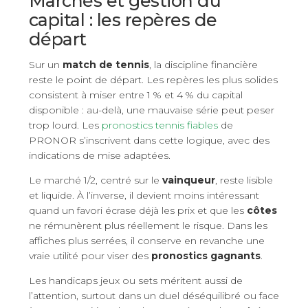
Marchés et gestion du
capital : les repères de
départ
Sur un
match de tennis
, la discipline financière
reste le point de départ. Les repères les plus solides
consistent à miser entre 1 % et 4 % du capital
disponible : au-delà, une mauvaise série peut peser
trop lourd. Les
pronostics tennis fiables
de
PRONOR s’inscrivent dans cette logique, avec des
indications de mise adaptées.
Le marché 1/2, centré sur le
vainqueur
, reste lisible
et liquide. À l’inverse, il devient moins intéressant
quand un favori écrase déjà les prix et que les
côtes
ne rémunèrent plus réellement le risque. Dans les
affiches plus serrées, il conserve en revanche une
vraie utilité pour viser des
pronostics gagnants
.
Les handicaps jeux ou sets méritent aussi de
l’attention, surtout dans un duel déséquilibré ou face