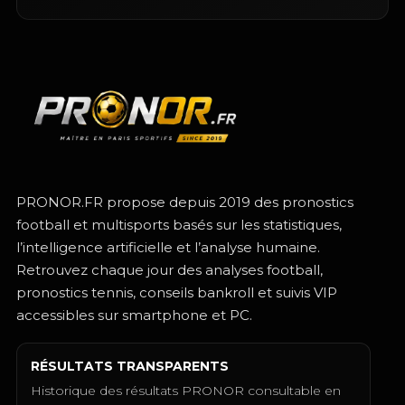
PRONOR.FR propose depuis 2019 des pronostics
football et multisports basés sur les statistiques,
l’intelligence artificielle et l’analyse humaine.
Retrouvez chaque jour des analyses football,
pronostics tennis, conseils bankroll et suivis VIP
accessibles sur smartphone et PC.
RÉSULTATS TRANSPARENTS
Historique des résultats PRONOR consultable en