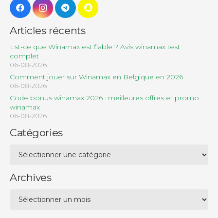
Articles récents
Est-ce que Winamax est fiable ? Avis winamax test
complet
06-08-2026
Comment jouer sur Winamax en Belgique en 2026
06-08-2026
Code bonus winamax 2026 : meilleures offres et promo
winamax
06-08-2026
Catégories
Catégories
Archives
Archives