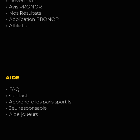
›
Devenir VIP
›
Avis PRONOR
›
Nos Résultats
›
Application PRONOR
›
Affiliation
AIDE
›
FAQ
›
Contact
›
Apprendre les paris sportifs
›
Jeu responsable
›
Aide joueurs