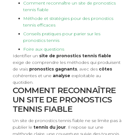
Comment reconnaître un site de pronostics
tennis fiable
Méthode et stratégies pour des pronostics
tennis efficaces
Conseils pratiques pour parier sur les
pronostics tennis
Foire aux questions
Identifier un
site de pronostics tennis fiable
exige de comprendre les méthodes qui produisent
de vrais
pronostics gagnants
, avec des
côtes
cohérentes et une
analyse
exploitable au
quotidien.
COMMENT RECONNAÎTRE
UN SITE DE PRONOSTICS
TENNIS FIABLE
Un site de pronostics tennis fiable ne se limite pas à
publier le
tennis du jour
. Il repose sur une
méthode claire, une couverture suivie des tournois