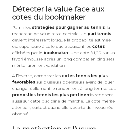
Détecter la value face aux
cotes du bookmaker
Parmi les
stratégies pour gagner au tennis
, la
recherche de value reste centrale. Un
pari tennis
devient intéressant lorsque la probabilité estimée
est supérieure à celle que traduisent les
cotes
affichées par le
bookmaker
. Une cote à 1,20 sur un
favori émoussé après un long combat en cinq sets
mérite rarement validation.
À l’inverse, comparer les
cotes tennis les plus
favorables
sur plusieurs opérateurs avant de jouer
change réellement le rendement à long terme. Les
pronostics tennis les plus pertinents
reposent
aussi sur cette discipline de marché. La cote mérite
attention, surtout quand elle s’écarte du niveau réel
observé.