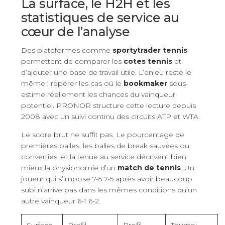
La surface, le H2H et les
statistiques de service au
cœur de l’analyse
Des plateformes comme
sportytrader tennis
permettent de comparer les
cotes tennis
et
d’ajouter une base de travail utile. L’enjeu reste le
même : repérer les cas où le
bookmaker
sous-
estime réellement les chances du vainqueur
potentiel. PRONOR structure cette lecture depuis
2008 avec un suivi continu des circuits ATP et WTA.
Le score brut ne suffit pas. Le pourcentage de
premières balles, les balles de break sauvées ou
converties, et la tenue au service décrivent bien
mieux la physionomie d’un
match de tennis
. Un
joueur qui s’impose 7-5 7-5 après avoir beaucoup
subi n’arrive pas dans les mêmes conditions qu’un
autre vainqueur 6-1 6-2.
Surface
Profil
Profil
Tournoi