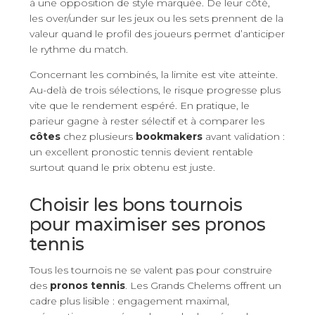
à une opposition de style marquée. De leur côté,
les over/under sur les jeux ou les sets prennent de la
valeur quand le profil des joueurs permet d’anticiper
le rythme du match.
Concernant les combinés, la limite est vite atteinte.
Au-delà de trois sélections, le risque progresse plus
vite que le rendement espéré. En pratique, le
parieur gagne à rester sélectif et à comparer les
côtes
chez plusieurs
bookmakers
avant validation :
un excellent pronostic tennis devient rentable
surtout quand le prix obtenu est juste.
Choisir les bons tournois
pour maximiser ses pronos
tennis
Tous les tournois ne se valent pas pour construire
des
pronos tennis
. Les Grands Chelems offrent un
cadre plus lisible : engagement maximal,