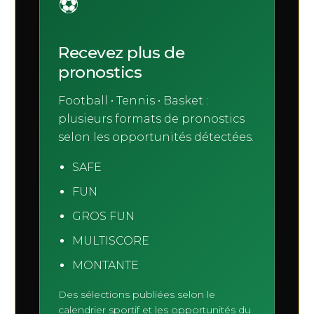
⚽
Recevez plus de
pronostics
Football • Tennis • Basket :
plusieurs formats de pronostics
selon les opportunités détectées.
SAFE
FUN
GROS FUN
MULTISCORE
MONTANTE
Des sélections publiées selon le
calendrier sportif et les opportunités du