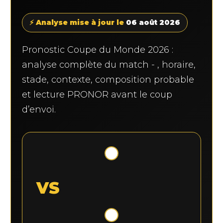
⚡ Analyse mise à jour le
06 août 2026
Pronostic Coupe du Monde 2026 :
analyse complète du match - , horaire,
stade, contexte, composition probable
et lecture PRONOR avant le coup
d’envoi.
VS