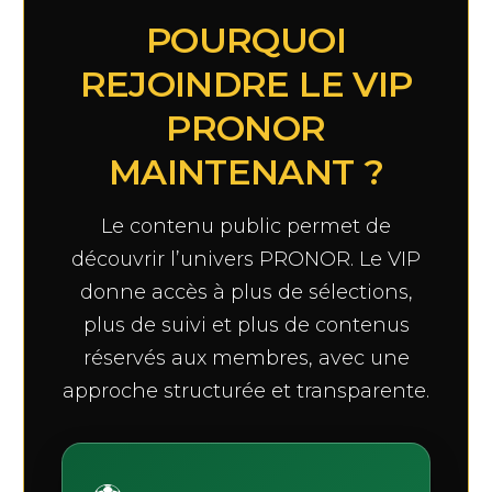
POURQUOI
REJOINDRE LE VIP
PRONOR
MAINTENANT ?
Le contenu public permet de
découvrir l’univers PRONOR. Le VIP
donne accès à plus de sélections,
plus de suivi et plus de contenus
réservés aux membres, avec une
approche structurée et transparente.