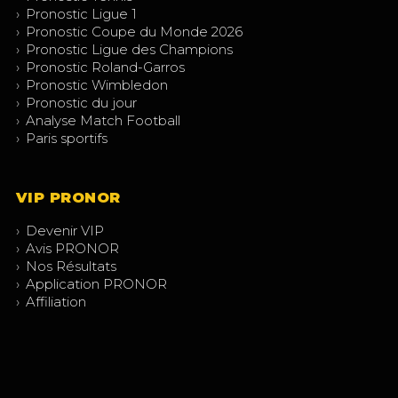
›
Pronostic Ligue 1
›
Pronostic Coupe du Monde 2026
›
Pronostic Ligue des Champions
›
Pronostic Roland-Garros
›
Pronostic Wimbledon
›
Pronostic du jour
›
Analyse Match Football
›
Paris sportifs
VIP PRONOR
›
Devenir VIP
›
Avis PRONOR
›
Nos Résultats
›
Application PRONOR
›
Affiliation