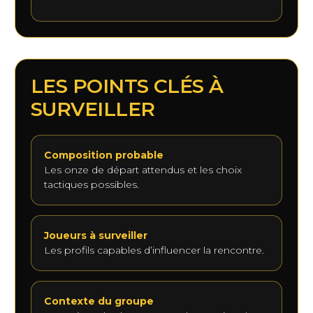
LES POINTS CLÉS À
SURVEILLER
Composition probable
Les onze de départ attendus et les choix
tactiques possibles.
Joueurs à surveiller
Les profils capables d’influencer la rencontre.
Contexte du groupe