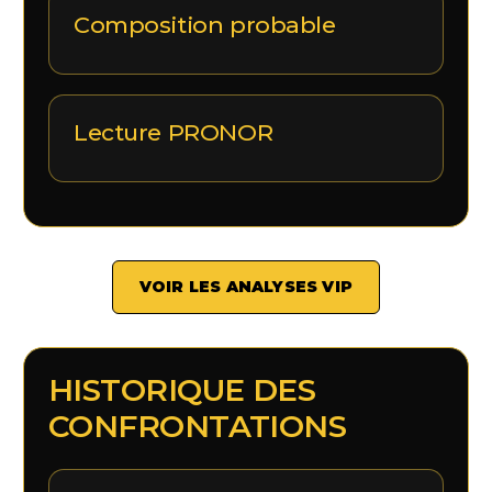
Composition probable
Lecture PRONOR
VOIR LES ANALYSES VIP
HISTORIQUE DES
CONFRONTATIONS